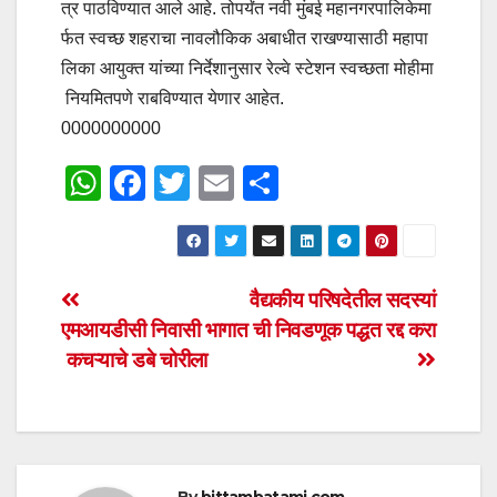
त्र पाठविण्यात आले आहे. तोपर्यंत नवी मुंबई महानगरपालिकेमा
र्फत स्वच्छ शहराचा नावलौकिक अबाधीत राखण्यासाठी महापा
लिका आयुक्त यांच्या निर्देशानुसार रेल्वे स्टेशन स्वच्छता मोहीमा
नियमितपणे राबविण्यात येणार आहेत.
0000000000
W
F
T
E
S
h
a
wi
m
h
at
c
tt
ail
ar
s
e
er
e
Post
वैद्यकीय परिषदेतील सदस्यां
A
b
एमआयडीसी निवासी भागात
ची निवडणूक पद्धत रद्द करा
navigation
p
o
कचऱ्याचे डबे चोरीला
p
o
k
By
bittambatami.com