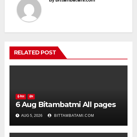
RELATED POST
ई-पेपर
होम
6 Aug Bitambatmi All pages
AUG 5, 2026
BITTAMBATAMI.COM