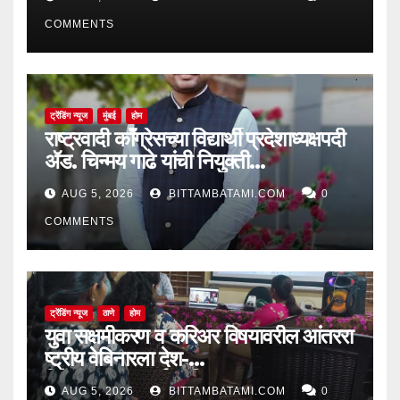
COMMENTS
ट्रेंडिंग न्यूज
मुंबई
होम
राष्ट्रवादी काँग्रेसच्या विद्यार्थी प्रदेशाध्यक्षपदी
ॲड. चिन्मय गाढे यांची नियुक्ती…
AUG 5, 2026
BITTAMBATAMI.COM
0
COMMENTS
ट्रेंडिंग न्यूज
ठाणे
होम
युवा सक्षमीकरण व करिअर विषयावरील आंतररा
ष्ट्रीय वेबिनारला देश-
विदेशातून उत्स्फूर्त प्रतिसाद
AUG 5, 2026
BITTAMBATAMI.COM
0