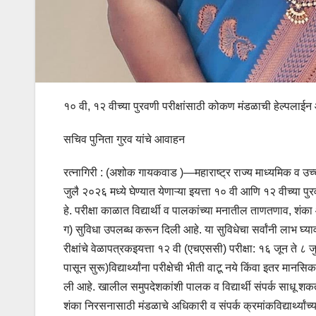
१० वी, १२ वीच्या पुरवणी परीक्षांसाठी कोकण मंडळाची हेल्पलाईन
सचिव पुनिता गुरव यांचे आवाहन
रत्नागिरी : (अशोक गायकवाड )—महाराष्ट्र राज्य माध्यमिक व उच
जुलै २०२६ मध्ये घेण्यात येणाऱ्या इयत्ता १० वी आणि १२ वीच्या पुर
हे. परीक्षा काळात विद्यार्थी व पालकांच्या मनातील ताणतणाव, 
ग) सुविधा उपलब्ध करून दिली आहे. या सुविधेचा सर्वांनी लाभ घ्
रीक्षांचे वेळापत्रकइयत्ता १२ वी (एचएससी) परीक्षा: १६ जून ते
पासून सुरू)विद्यार्थ्यांना परीक्षेची भीती वाटू नये किंवा इतर म
ली आहे. खालील समुपदेशकांशी पालक व विद्यार्थी संपर्क साधू 
शंका निरसनासाठी मंडळाचे अधिकारी व संपर्क क्रमांकविद्यार्थ्यांच