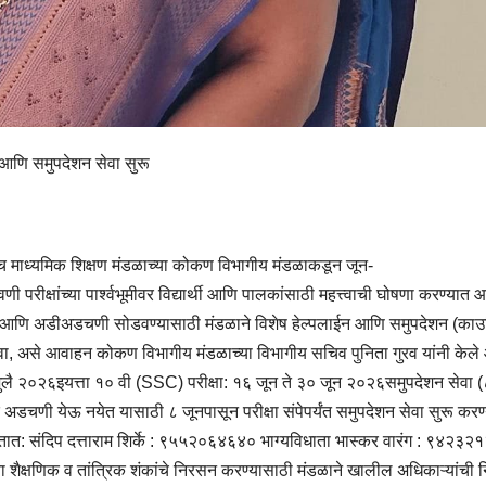
 आणि समुपदेशन सेवा सुरू
्च माध्यमिक शिक्षण मंडळाच्या कोकण विभागीय मंडळाकडून जून-
वणी परीक्षांच्या पार्श्वभूमीवर विद्यार्थी आणि पालकांसाठी महत्त्वाची घोषणा करण्या
शंका आणि अडीअडचणी सोडवण्यासाठी मंडळाने विशेष हेल्पलाईन आणि समुपदेशन (काउन
यावा, असे आवाहन कोकण विभागीय मंडळाच्या विभागीय सचिव पुनिता गुरव यांनी केले
 ८ जुलै २०२६इयत्ता १० वी (SSC) परीक्षा: १६ जून ते ३० जून २०२६समुपदेशन सेवा 
ानसिक अडचणी येऊ नयेत यासाठी ८ जूनपासून परीक्षा संपेपर्यंत समुपदेशन सेवा सुरू कर
शकतात: संदिप दत्ताराम शिर्के : ९५५२०६४६४० भाग्यविधाता भास्कर वारंग : ९४२३
्या शैक्षणिक व तांत्रिक शंकांचे निरसन करण्यासाठी मंडळाने खालील अधिकाऱ्यांची न