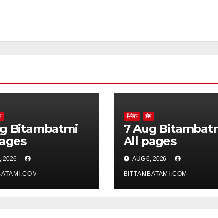
म
ई-पेपर
होम
batmi
7 Aug Bitambatmi
pages
All pages
, 2026
AUG 6, 2026
BATAMI.COM
BITTAMBATAMI.COM