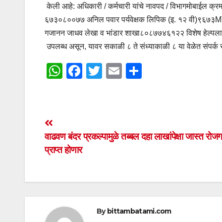
केली आहे: अधिकारी / कर्मचारी यांचे नावपद / विभागमोबाईल क्
६७३०८००७७ अनिल पवार पर्यवेक्षक लिपिक (इ. १२ वी)९६७३MT
गजानन जाधव लेखा व भांडार शाखा८०८७७४६१२२ विशेष हेल्पलाईन 
उपलब्ध असून, यावर सकाळी ८ ते संध्याकाळी ८ या वेळेत संपर्क
W
F
T
E
S
h
a
wi
m
h
at
c
tt
ail
ar
s
e
er
e
Post
A
b
वाढवण बंदर प्रकल्पामुळे तब्बल दहा लाखांपेक्षा जास्त रोज
navigation
p
o
प्राप्त होणार
p
o
k
By
bittambatami.com