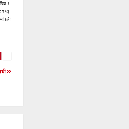
सचिव ९
५१८२१३
मांकही
निधी