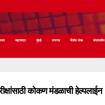
लघर
महाराष्ट्र
मुंबई
रायगड
विशेष लेख
संपादकीय
रीक्षांसाठी कोकण मंडळाची हेल्पलाईन