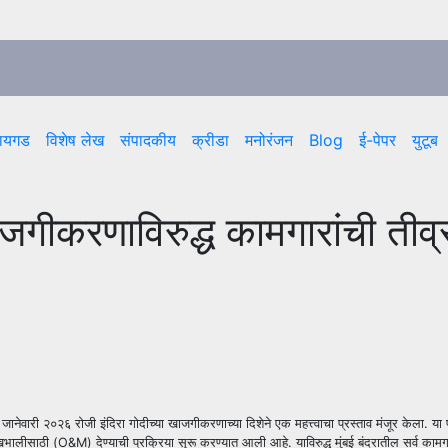
ायगड
विशेष लेख
संपादकीय
क्रीडा
मनोरंजन
Blog
ई-पेपर
युटूब
 खाजगीकरणाविरुद्ध कामगारांची तीव्र
जानेवारी २०२६ रोजी इंदिरा गोदीच्या खाजगीकरणाच्या दिशेने एक महत्त्वाचा प्रस्ताव मंजूर केला. या प
भालीसाठी (O&M) देण्याची प्रक्रिया सुरू करण्यात आली आहे. याविरुद्ध मुंबई बंदरातील सर्व कामगा