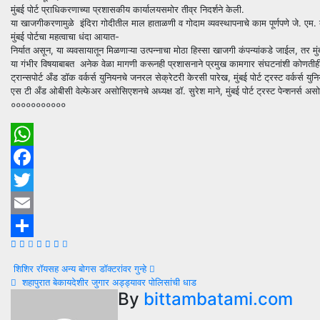
मुंबई पोर्ट प्राधिकरणाच्या प्रशासकीय कार्यालयसमोर तीव्र निदर्शने केली.
या खाजगीकरणामुळे इंदिरा गोदीतील माल हाताळणी व गोदाम व्यवस्थापनाचे काम पूर्णपणे जे. एम. ब
मुंबई पोर्टचा महत्वाचा धंदा आयात-
निर्यात असून, या व्यवसायातून मिळणाऱ्या उत्पन्नाचा मोठा हिस्सा खाजगी कंपन्यांकडे जाईल, तर 
या गंभीर विषयाबाबत अनेक वेळा मागणी करूनही प्रशासनाने प्रमुख कामगार संघटनांशी कोणतीही सखो
ट्रान्सपोर्ट अँड डॉक वर्कर्स युनियनचे जनरल सेक्रेटरी केरसी पारेख, मुंबई पोर्ट ट्रस्ट वर्कर्स यु
एस टी अँड ओबीसी वेल्फेअर असोसिएशनचे अध्यक्ष डॉ. सुरेश माने, मुंबई पोर्ट ट्रस्ट पेन्शनर्स अस
०००००००००००
WhatsApp
Facebook
Twitter
Email
Share
Post
शिशिर रॉयसह अन्य बोगस डॉक्टरांवर गुन्हे
शहापुरात बेकायदेशीर जुगार अड्ड्यावर पोलिसांची धाड
navigation
By
bittambatami.com