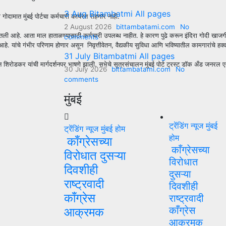
3 Aug Bitambatmi All pages
दामात मुंबई पोर्टचा कर्मचारी कार्यरत राहणार नाही.
2 August 2026
bittambatami.com
No
ी घातली आहे. आता माल हाताळण्यासाठी कर्मचारी उपलब्ध नाहीत. हे कारण पुढे करून इंदिरा गोदी खाजग
comments
ांचे गंभीर परिणाम होणार असून निवृत्तीवेतन, वैद्यकीय सुविधा आणि भविष्यातील कामगारांचे हक्क ध
31 July Bitambatmi All pages
न शिरोडकर यांची मार्गदर्शनपर भाषणे झाली. सभेचे सूत्रसंचालन मुंबई पोर्ट ट्रस्ट डॉक अँड जनरल एम्प
30 July 2026
bittambatami.com
No
comments
मुंबई
ट्रेंडिंग न्यूज
मुंबई
ट्रेंडिंग न्यूज
मुंबई
होम
होम
काँग्रेसच्या
काँग्रेसच्या
विरोधात दुसऱ्या
विरोधात
दिवशीही
दुसऱ्या
राष्ट्रवादी
दिवशीही
काँग्रेस
राष्ट्रवादी
काँग्रेस
आक्रमक
आक्रमक