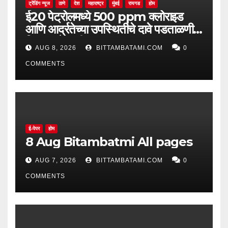
ट्रेंडिंग न्यूज
ठाणे
देश
महाराष्ट्र
मुंबई
रायगड
होम
ई20 पेट्रोलमध्ये 500 ppm क्लोराइड
आणि आर्द्रतेच्या उपस्थितीचे दावे पडताळणीत
सिद्ध झाले नाहीत
AUG 8, 2026
BITTAMBATAMI.COM
0
COMMENTS
ई-पेपर
होम
8 Aug Bitambatmi All pages
AUG 7, 2026
BITTAMBATAMI.COM
0
COMMENTS