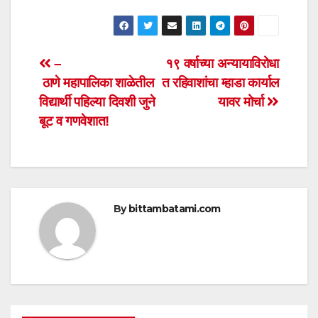
h
a
wi
m
h
at
c
tt
ail
ar
s
e
er
e
Post
–
१९ वर्षाच्या अन्यायाविरोधा
A
b
ठाणे महापालिका शाळेतील
त रहिवाशांचा म्हाडा कार्याल
navigation
p
o
विद्यार्थी पहिल्या दिवशी जुने
यावर मोर्चा
p
o
बूट व गणवेशात!
k
By
bittambatami.com