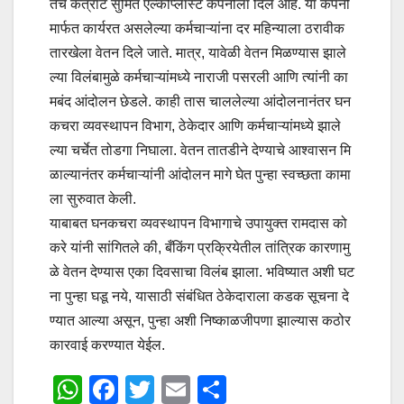
तेचे कंत्राट सुमित एल्कोप्लास्ट कंपनीला दिले आहे. या कंपनी
मार्फत कार्यरत असलेल्या कर्मचाऱ्यांना दर महिन्याला ठरावीक
तारखेला वेतन दिले जाते. मात्र, यावेळी वेतन मिळण्यास झाले
ल्या विलंबामुळे कर्मचाऱ्यांमध्ये नाराजी पसरली आणि त्यांनी का
मबंद आंदोलन छेडले. काही तास चाललेल्या आंदोलनानंतर घन
कचरा व्यवस्थापन विभाग, ठेकेदार आणि कर्मचाऱ्यांमध्ये झाले
ल्या चर्चेत तोडगा निघाला. वेतन तातडीने देण्याचे आश्वासन मि
ळाल्यानंतर कर्मचाऱ्यांनी आंदोलन मागे घेत पुन्हा स्वच्छता कामा
ला सुरुवात केली.
याबाबत घनकचरा व्यवस्थापन विभागाचे उपायुक्त रामदास को
करे यांनी सांगितले की, बँकिंग प्रक्रियेतील तांत्रिक कारणामु
ळे वेतन देण्यास एका दिवसाचा विलंब झाला. भविष्यात अशी घट
ना पुन्हा घडू नये, यासाठी संबंधित ठेकेदाराला कडक सूचना दे
ण्यात आल्या असून, पुन्हा अशी निष्काळजीपणा झाल्यास कठोर
कारवाई करण्यात येईल.
W
F
T
E
S