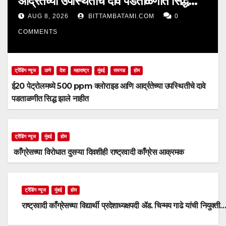
आर्द्रतेच्या उपस्थितीचे दावे पडताळणीत सिद्ध
झाले नाहीत
AUG 8, 2026
BITTAMBATAMI.COM
0
COMMENTS
ट्रेंडिंग न्यूज
ठाणे
देश
महाराष्ट्र
मुंबई
रायगड
होम
ई20 पेट्रोलमध्ये 500 ppm क्लोराइड आणि आर्द्रतेच्या उपस्थितीचे दावे
पडताळणीत सिद्ध झाले नाहीत
ट्रेंडिंग न्यूज
मुंबई
होम
काँग्रेसच्या विरोधात दुसऱ्या दिवशीही राष्ट्रवादी काँग्रेस आक्रमक
ट्रेंडिंग न्यूज
मुंबई
होम
राष्ट्रवादी काँग्रेसच्या विद्यार्थी प्रदेशाध्यक्षपदी ॲड. चिन्मय गाढे यांची नियुक्ती