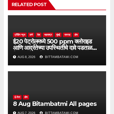
RELATED POST
ट्रेंडिंग न्यूज
ठाणे
देश
महाराष्ट्र
मुंबई
रायगड
होम
ई20 पेट्रोलमध्ये 500 ppm क्लोराइड
आणि आर्द्रतेच्या उपस्थितीचे दावे पडताळणीत
सिद्ध झाले नाहीत
AUG 8, 2026
BITTAMBATAMI.COM
ई-पेपर
होम
8 Aug Bitambatmi All pages
AUG 7, 2026
BITTAMBATAMI.COM