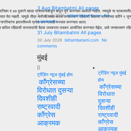
3 Aug Bitambatmi All pages
निका व ४७ दुकाने म्हाडा प्रशासनाकडून बांधून पूर्ण करण्यात आलेली नाहीत. त्यामुळे या प्रकल्पात
2 August 2026
bittambatami.com
No
ना वेळ देण्यात येत नव्हती. यामुळे तीव्र नाराजी व्यक्त करत जनकल्याण रहिवासी विकास समितीच्या वत
comments
ा नागरिकांना इमारतीमध्ये प्रवेश करण्यासही मज्जाव करण्यात आला.
िकाऱ्यांकडून बाधित रहिवासी सभासदांची बैठक लवकरात लवकर आयोजित करण्यात येईल, असे जनकल्याण र
31 July Bitambatmi All pages
30 July 2026
bittambatami.com
No
comments
मुंबई
ट्रेंडिंग न्यूज
मुंबई
ट्रेंडिंग न्यूज
मुंबई
होम
होम
काँग्रेसच्या
काँग्रेसच्या
विरोधात दुसऱ्या
विरोधात
दिवशीही
दुसऱ्या
राष्ट्रवादी
दिवशीही
काँग्रेस
राष्ट्रवादी
काँग्रेस
आक्रमक
आक्रमक