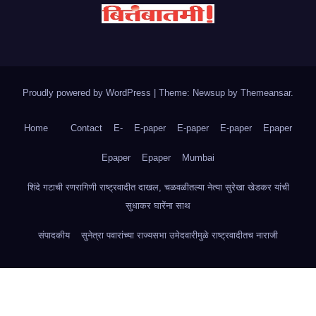
Proudly powered by WordPress
|
Theme: Newsup by
Themeansar
.
Home
Contact
E-
E-paper
E-paper
E-paper
Epaper
Epaper
Epaper
Mumbai
शिंदे गटाची रणरागिणी राष्ट्रवादीत दाखल, चळवळीतल्या नेत्या सुरेखा खेडकर यांची
सुधाकर घारेंना साथ
संपादकीय
सुनेत्रा पवारांच्या राज्यसभा उमेदवारीमुळे राष्ट्रवादीतच नाराजी