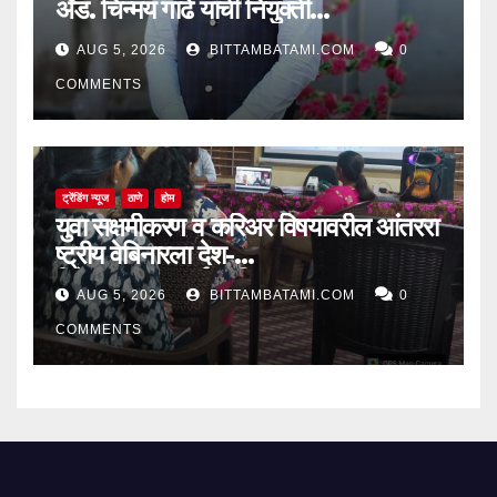
ॲड. चिन्मय गाढे यांची नियुक्ती…
AUG 5, 2026
BITTAMBATAMI.COM
0
COMMENTS
ट्रेंडिंग न्यूज
ठाणे
होम
युवा सक्षमीकरण व करिअर विषयावरील आंतररा
ष्ट्रीय वेबिनारला देश-
विदेशातून उत्स्फूर्त प्रतिसाद
AUG 5, 2026
BITTAMBATAMI.COM
0
COMMENTS