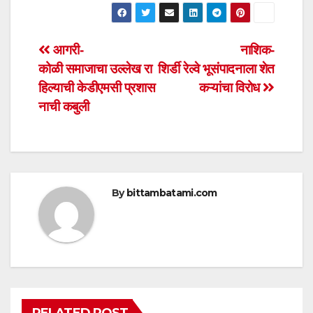
at
c
tt
ail
ar
s
e
er
e
Post
आगरी-
नाशिक-
A
b
कोळी समाजाचा उल्लेख रा
शिर्डी रेल्वे भूसंपादनाला शेत
navigation
p
o
हिल्याची केडीएमसी प्रशास
कऱ्यांचा विरोध
p
o
नाची कबुली
k
By
bittambatami.com