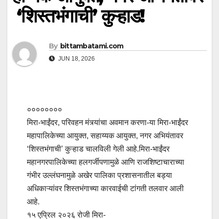
‘शिस्तभंगाची’ कुऱ्हाड!
By
bittambatami.com
JUN 18, 2026
००००००००
मिरा-भाईंदर, परिवहन मंत्र्यांचा अवमान करणा-या मिरा-भाईंदर
महापालिकेच्या आयुक्त, सहाय्यक आयुक्त, नगर अभियंतावर
‘शिस्तभंगाची’ कुऱ्हाड चालविली गेली आहे.मिरा-भाईंदर
महानगरपालिकेच्या हलगर्जीपणामुळे आणि राजशिष्टाचाराच्या
गंभीर उल्लंघनामुळे अखेर पालिका प्रशासनातील बड्या
अधिकाऱ्यांवर शिस्तभंगाच्या कारवाईची टांगती तलवार आली
आहे.
१५ एप्रिल २०२६ रोजी मिरा-