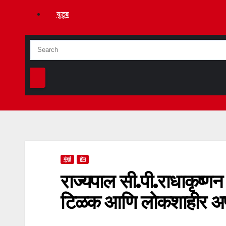
युटूब
मुंबई
होम
राज्यपाल सी.पी.राधाकृष्ण
टिळक आणि लोकशाहीर अण्ण