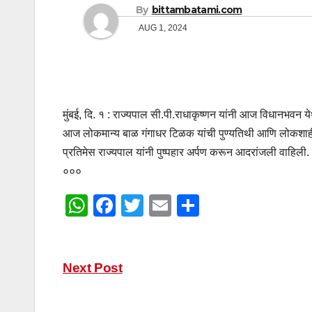
By
bittambatami.com
AUG 1, 2024
मुंबई, दि. १ : राज्यपाल सी.पी.राधाकृष्णन यांनी आज विधानभवन ये
आज लोकमान्य बाळ गंगाधर टिळक यांची पुण्यतिथी आणि लोकशाहीर
प्रतिमेस राज्यपाल यांनी पुष्पहार अर्पण करून आदरांजली वाहिली. य
०००
W
F
T
E
S
h
a
wi
m
h
at
c
tt
ail
ar
Post
s
e
er
e
Next Post
A
b
navigation