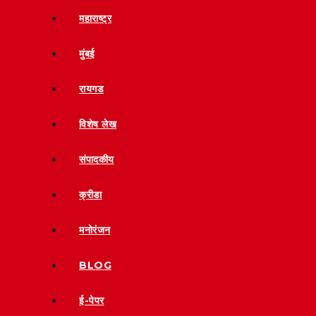
महाराष्ट्र
मुंबई
रायगड
विशेष लेख
संपादकीय
क्रीडा
मनोरंजन
BLOG
ई-पेपर