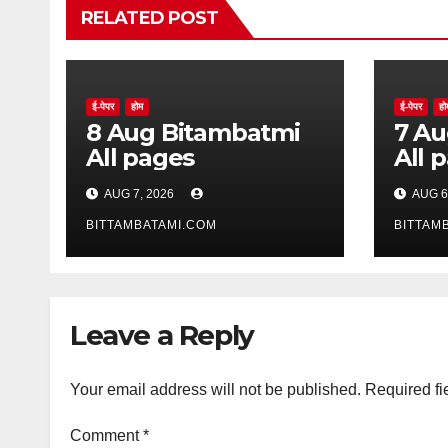
RELATED POST
ई-पेपर
होम
ई-पेपर
हो
8 Aug Bitambatmi
7 Aug Bitam
All pages
All 
AUG 7, 2026
AUG 6
BITTAMBATAMI.COM
BITTAM
Leave a Reply
Your email address will not be published.
Required fi
Comment
*