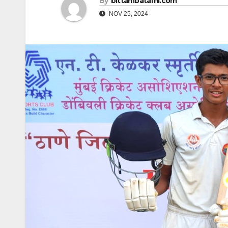
By
bittambatami.com
NOV 25, 2024