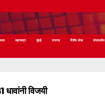
लघर
महाराष्ट्र
मुंबई
रायगड
विशेष लेख
संपादकीय
81 धावांनी विजयी