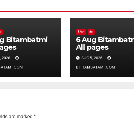
म
ई-पेपर
होम
batmi
6 Aug Bitambatmi
pages
All pages
, 2026
AUG 5, 2026
BATAMI.COM
BITTAMBATAMI.COM
elds are marked
*