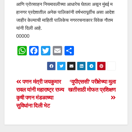
आणि प्रोत्साहन नियमावलीच्या आधारेच घेतला असून मुंबई म
हानगर प्रदेशातील अनेक पालिकांनी वर्षभरापूर्वीच असा आदेश
जाहीर केल्याची माहिती पालिकेच नगररचनाकार विवेक गौतम
यांनी दिली आहे.
00000
W
F
T
E
S
h
a
wi
m
h
at
c
tt
ail
ar
s
e
er
e
Post
पणन मंत्री जयकुमार
‘युपीएससी’ परीक्षेच्या मुला
A
b
रावल यांनी महाराष्ट्र राज्य
खतीसाठी मोफत प्रशिक्षण
navigation
p
o
कृषी पणन मंडळाच्या
p
o
सुविधांना दिली भेट
k