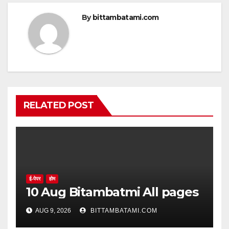
By
bittambatami.com
RELATED POST
ई-पेपर
होम
10 Aug Bitambatmi All pages
AUG 9, 2026
BITTAMBATAMI.COM