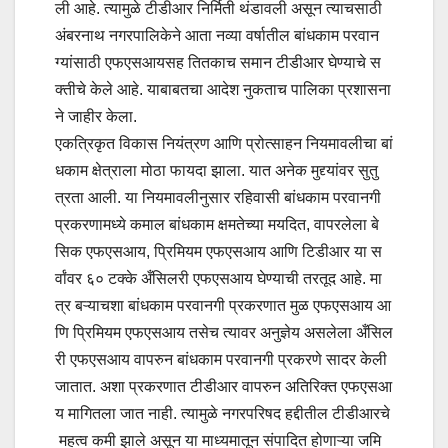
ली आहे. त्यामुळे टीडीआर निर्मिती थंडावली असून त्याचसाठी
अंबरनाथ नगरपालिकेने आता नव्या वर्षातील बांधकाम परवान
ग्यांसाठी एफएसआयसह तितकाच समान टीडीआर घेण्याचे स
क्तीचे केले आहे. याबाबतचा आदेश नुकताच पालिका प्रशासना
ने जाहीर केला.
एकत्रिकृत विकास नियंत्रण आणि प्रोत्साहन नियमावलीचा बां
धकाम क्षेत्राला मोठा फायदा झाला. यात अनेक मुद्द्यांवर सुतु
त्रता आली. या नियमावलीनुसार रहिवासी बांधकाम परवानगी
प्रकरणामध्ये कमाल बांधकाम क्षमतेच्या मयदित, वापरलेला बे
सिक एफएसआय, प्रिमियम एफएसआय आणि टिडीआर या स
र्वांवर ६० टक्के अँसिलरी एफएसआय घेण्याची तरतूद आहे. मा
त्र बऱ्याचशा बांधकाम परवानगी प्रकरणात मुळ एफएसआय आ
णि प्रिमियम एफएसआय तसेच त्यावर अनुज्ञेय असलेला अँसिल
री एफएसआय वापरुन बांधकाम परवानगी प्रकरणे सादर केली
जातात. अशा प्रकरणात टीडीआर वापरुन अतिरिक्त एफएसआ
य मागितला जात नाही. त्यामुळे नगरपरिषद हद्दीतील टीडीआरचे
महत्व कमी झाले असून या माध्यमातून संपादित होणाऱ्या जमि