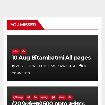
YOU MISSED
ई-पेपर
होम
10 Aug Bitambatmi All pages
AUG 9, 2026
BITTAMBATAMI.COM
0
COMMENTS
ट्रेंडिंग न्यूज
ठाणे
देश
महाराष्ट्र
मुंबई
रायगड
होम
ई20 पेट्रोलमध्ये 500 ppm क्लोराइड