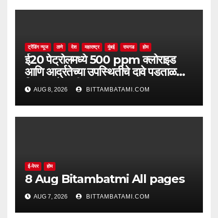
ट्रेंडिंग न्यूज
ठाणे
देश
महाराष्ट्र
मुंबई
रायगड
होम
ई20 पेट्रोलमध्ये 500 ppm क्लोराइड
आणि आर्द्रतेच्या उपस्थितीचे दावे पडताळणीत
सिद्ध झाले नाहीत
AUG 8, 2026
BITTAMBATAMI.COM
ई-पेपर
होम
8 Aug Bitambatmi All pages
AUG 7, 2026
BITTAMBATAMI.COM