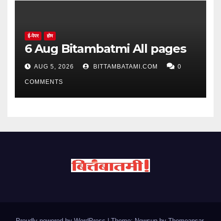
ई-पेपर
होम
6 Aug Bitambatmi All pages
AUG 5, 2026
BITTAMBATAMI.COM
0
COMMENTS
Proudly powered by WordPress
|
Theme: Newsup by
Themeansar
.