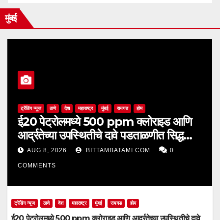
मुंबई
ट्रेंडिंग न्यूज
ठाणे
देश
महाराष्ट्र
मुंबई
रायगड
होम
ई20 पेट्रोलमध्ये 500 ppm क्लोराइड आणि
आर्द्रतेच्या उपस्थितीचे दावे पडताळणीत सिद्ध
झाले नाहीत
AUG 8, 2026
BITTAMBATAMI.COM
0
COMMENTS
ट्रेंडिंग न्यूज
ठाणे
देश
महाराष्ट्र
मुंबई
रायगड
होम
ई20 पेट्रोलमध्ये 500 ppm क्लोराइड आणि आर्द्रतेच्या उपस्थितीचे दावे