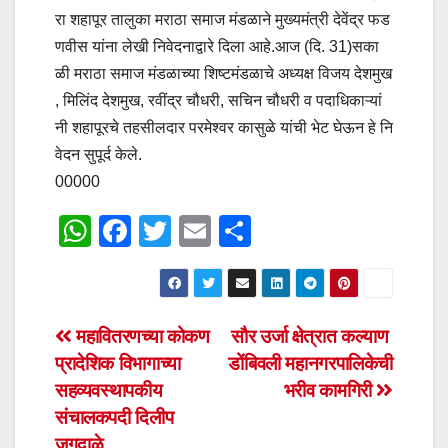
रा शहापूर तालुका मराठा समाज मंडळाने मुख्यमंत्री देवेंद्र फड
णवीस यांना लेखी निवेदनाद्वारे दिला आहे.आज (दि. 31)सका
ळी मराठा समाज मंडळाच्या शिष्टमंडळाचे अध्यक्ष विजय देशमुख
, मिलिंद देशमुख, रवींद्र चौधरी, सचिन चौधरी व पदाधिकाऱ्यां
नी शहापूरचे तहसीलदार परमेश्वर कासुळे यांची भेट घेऊन हे नि
वेदन सुपूर्द केले.
00000
W
F
T
E
S
h
a
wi
m
h
at
c
tt
ail
ar
s
e
er
e
Post
महावितरणच्या कोकण
सौर उर्जा क्षेत्रात कल्याण
A
b
प्रादेशिक विभागाच्या
डोंबिवली महानगरपालिकेची
navigation
p
o
सहव्यवस्थापकीय
भरीव कामगिरी
p
o
संचालकपदी दिलीप
जगदाळे