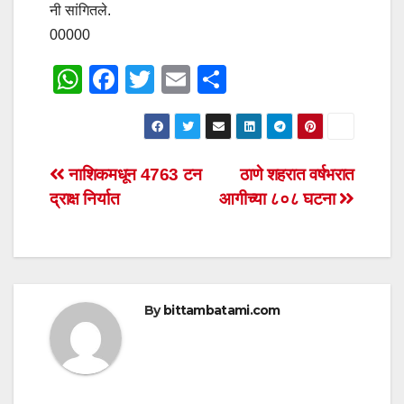
नी सांगितले.
00000
W
F
T
E
S
h
a
wi
m
h
at
c
tt
ail
ar
s
e
er
e
Post
नाशिकमधून 4763 टन
ठाणे शहरात वर्षभरात
A
b
द्राक्ष निर्यात
आगीच्या ८०८ घटना
navigation
p
o
p
o
k
By
bittambatami.com