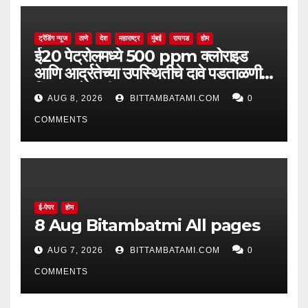
ट्रेंडिंग न्यूज
ठाणे
देश
महाराष्ट्र
मुंबई
रायगड
होम
ई20 पेट्रोलमध्ये 500 ppm क्लोराइड
आणि आर्द्रतेच्या उपस्थितीचे दावे पडताळणीत
सिद्ध झाले नाहीत
AUG 8, 2026
BITTAMBATAMI.COM
0
COMMENTS
ई-पेपर
होम
8 Aug Bitambatmi All pages
AUG 7, 2026
BITTAMBATAMI.COM
0
COMMENTS