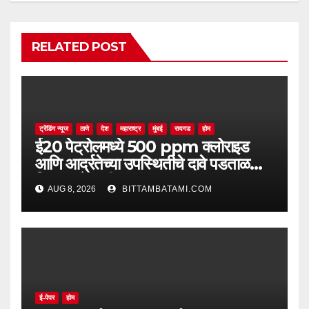
RELATED POST
ट्रेंडिंग न्यूज
ठाणे
देश
महाराष्ट्र
मुंबई
रायगड
होम
ई20 पेट्रोलमध्ये 500 ppm क्लोराइड
आणि आर्द्रतेच्या उपस्थितीचे दावे पडताळणीत
सिद्ध झाले नाहीत
AUG 8, 2026
BITTAMBATAMI.COM
ई-पेपर
होम