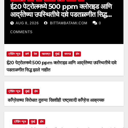
ई20 पेट्रोलमध्ये 500 ppm क्लोराइड आणि
आर्द्रतेच्या उपस्थितीचे दावे पडताळणीत सिद्ध
झाले नाहीत
AUG 8, 2026
BITTAMBATAMI.COM
0
COMMENTS
ट्रेंडिंग न्यूज
ठाणे
देश
महाराष्ट्र
मुंबई
रायगड
होम
ई20 पेट्रोलमध्ये 500 ppm क्लोराइड आणि आर्द्रतेच्या उपस्थितीचे दावे
पडताळणीत सिद्ध झाले नाहीत
ट्रेंडिंग न्यूज
मुंबई
होम
काँग्रेसच्या विरोधात दुसऱ्या दिवशीही राष्ट्रवादी काँग्रेस आक्रमक
ट्रेंडिंग न्यूज
मुंबई
होम