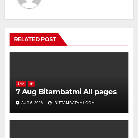
RELATED POST
ई-पेपर
होम
7 Aug Bitambatmi All pages
AUG 6, 2026
BITTAMBATAMI.COM