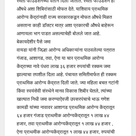
स्मता फाउंडेशनच्या वतीने दिली जातात. स्मता फाउंडेशन ही
औषधे अशा शिबिरांसाठी मोफत देते. याशिवाय प्राथमिक
आरोग्य केंद्रांनाही राज्य सरकारकडून मोफत औषधे मिळत
असताना काही डॉक्टर मात्र अशा प्रकारची औषधे बाहेरून
आणायला भाग पाडत असल्याचेही बोलले जात आहे.
बेकायदेशीर पैसे जमा
वायडा यांनी जिल्हा आरोग्य अधिकाऱ्यांना पाठवलेल्या पत्रात
गंजाड, आशागड, तवा, ऐना या चार प्राथमिक आरोग्य
केंद्राच्या नावे पंधरा लाख ३६ हजार रुपयांची रक्कम जमा
झाल्याचा तपशील दिला आहे. पंचायत समितीमार्फत ही रक्कम
प्राथमिक आरोग्य केंद्रात दिली जाते. ज्या महिला बचत गटांनी
किंवा स्वयंसेवी संस्थेने मानव विकास शिबीर घेतले, त्यांच्या
खात्यात निधी जमा करण्याऐवजी उपसरपंचाचे भाऊ गणेश
कामडी यांच्या नावावर आशागड प्राथमिक आरोग्य केंद्रातून
६४ हजार गंजाड प्राथमीक आरोग्यकेंद्रातून १ लाख ४४
हजार, तवा प्राथमीक आरोग्यकेंद्रातून १ लाख ४४ हजार ,
ऐना प्राथमीक आरोग्यकेंद्रातून १ लाख ४४ हजार, रुपयांची