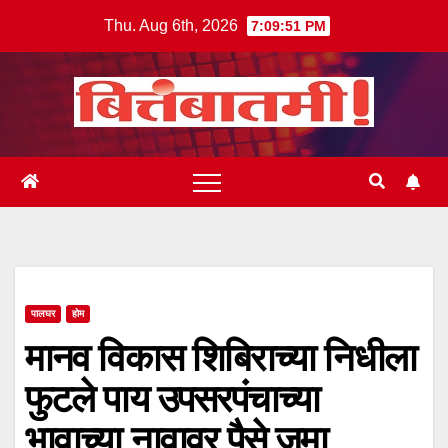
Skip
Thu. Aug 6th, 2026
7:09:52 PM
to
content
पालघर
होम
मानव विकास शिबिराच्या निधीला
फुटले पाय उपसरपंचाच्या
भावाच्या नावावर पैसे जमा