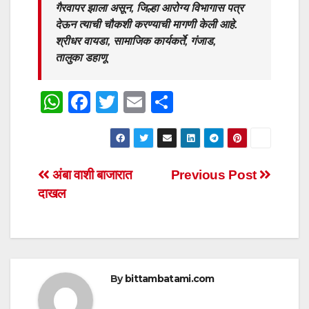
गैरवापर झाला असून, जिल्हा आरोग्य विभागास पत्र
देऊन त्याची चौकशी करण्याची मागणी केली आहे.
श्रीधर वायडा, सामाजिक कार्यकर्ते, गंजाड,
तालुका डहाणू
W
F
T
E
S
h
a
wi
m
h
at
c
tt
ail
ar
s
e
er
e
Post
अंबा वाशी बाजारात
Previous Post
A
b
दाखल
navigation
p
o
p
o
k
By
bittambatami.com