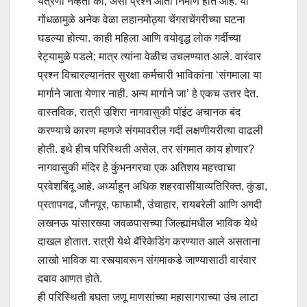
यंत्रणा नव्हती का, असा प्रश्न आता निर्माण होत आहे. या
गोंधळामुळे अनेक वेळा लहानमोठ्या चेंगराचेंगरीच्या घटना
घडल्या होत्या. काही महिला आणि वयोवृद्ध लोक गर्दीच्या
रेट्यामुळे पडले; मात्र त्यांना वेळीच उचलण्यात आले. वारंवार
प्रश्न विचारल्यानंतर सुरक्षा कर्मचारी भाविकांना ‌‘संगमाला या
मार्गाने जाता येणार नाही. अन्य मार्गाने जा‌’ हे एकच उत्तर देत.
वास्तविक, रात्री उशिरा नागवासुकी पॉइंट अचानक बंद
करण्याचे कारण म्हणजे संगमावरील गर्दी लक्षणीयरीत्या वाढली
होती. इथे हीच परिस्थिती असेल, तर संगमात काय होणार?
नागवासुकी मंदिर हे कुंभनगरचा एक अतिशय महत्त्वाचा
प्रवेशबिंदू आहे. अर्ध्याहून अधिक शहरवासींयाव्यतिरिक्त, कुंडा,
प्रतापगढ, जौनपूर, फाफामौ, उंचाहार, रायबरेली आणि अगदी
लखनऊ यांसारख्या जवळपासच्या जिल्ह्यांमधील भाविक येथे
दाखल होतात. रात्री येथे बॅरिकेडिंग करण्यात आले असताना
लाखो भाविक या रस्त्यावरून संगमाकडे जाण्यासाठी वारंवार
दबाव आणत होते.
ही परिस्थिती बघता जणू माणसांच्या महासागराच्या उंच लाटा