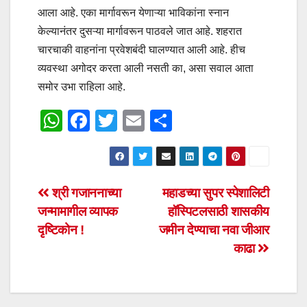
आला आहे. एका मार्गावरून येणाऱ्या भाविकांना स्नान
केल्यानंतर दुसऱ्या मार्गावरून पाठवले जात आहे. शहरात
चारचाकी वाहनांना प्रवेशबंदी घालण्यात आली आहे. हीच
व्यवस्था अगोदर करता आली नसती का, असा सवाल आता
समोर उभा राहिला आहे.
W
F
T
E
S
h
a
wi
m
h
at
c
tt
ail
ar
s
e
er
e
Post
श्री गजाननाच्या
महाडच्या सुपर स्पेशालिटी
A
b
जन्मामागील व्यापक
हॉस्पिटलसाठी शासकीय
navigation
p
o
दृष्टिकोन !
जमीन देण्याचा नवा जीआर
p
o
काढा
k