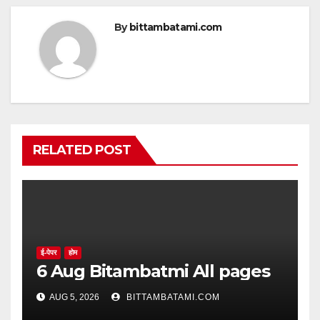
By
bittambatami.com
RELATED POST
ई-पेपर
होम
6 Aug Bitambatmi All pages
AUG 5, 2026
BITTAMBATAMI.COM