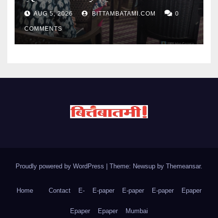
विदेशातून उत्स्फूर्त प्रतिसाद
AUG 5, 2026
BITTAMBATAMI.COM
0
COMMENTS
Proudly powered by WordPress
|
Theme: Newsup by
Themeansar
.
Home
Contact
E-
E-paper
E-paper
E-paper
Epaper
Epaper
Epaper
Mumbai