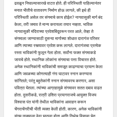
ढवळून निघाल्यासारखे वाटत होते. ही परिस्थिती पाहिल्यानंतर
मनात भीतीचे वातावरण निर्माण होऊ लागले, की इथे ही
परिस्थिती असेल तर संगमाचे काय होईल? नागवासुकी मार्ग बंद
केला, तरी जमाव ते मान्य करायला तयार नव्हता. भाविक
नागवासुकी मंदिराच्या प्रवेशबिंदूवरून परत आले, तेव्हा ते
संगमाला जाण्यासाठी दुसऱ्या मार्गाच्या शोधात दारागंज परिसर
आणि त्याच्या रस्त्यावर प्रवेश करू लागले. दारागंजचा प्रत्येक
रस्ता भाविकांनी फुलून गेला होता. सर्वांना फक्त संगमाकडे
जायचे होते. स्थानिक लोकांना संगमाचा पत्ता विचारत होते.
अनेक स्थानिकांनी भाविकांची समजूत काढण्याचा प्रयत्न केला
आणि जवळच्या कोणत्याही गंगा घाटावर स्नान करण्यास
सांगितले; परंतु बहुतेकांनी स्नान संगमावरच करणार, असा
पवित्रा घेतला. त्यांच्या आग्रहामुळे संगमावर सतत दबाव वाढत
होता. दुसरीकडे, रात्री उशिरा प्रयागराजचे आयुक्त विजय
विश्वास पंत यांनी तेथील भाविकांना आवाहन करून
चेंगराचेंगरीची भीती व्यक्त केली होती. कारण, अनेक भाविकांनी
संगम नाक्याला वेढा घातला होता आणि तिथेच विसावा घेत