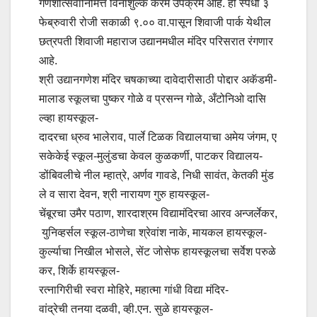
गणेशोत्सवानिमित्त विनाशुल्क कॅरम उपक्रम आहे. ही स्पर्धा ३
फेब्रुवारी रोजी सकाळी ९.०० वा.पासून शिवाजी पार्क येथील
छत्रपती शिवाजी महाराज उद्यानमधील मंदिर परिसरात रंगणार
आहे.
श्री उद्यानगणेश मंदिर चषकाच्या दावेदारीसाठी पोद्दार अकॅडमी-
मालाड स्कूलचा पुष्कर गोळे व प्रसन्न गोळे, अँटोनिओ दासि
ल्व्हा हायस्कूल-
दादरचा ध्रुव भालेराव, पार्ले टिळक विद्यालयाचा अमेय जंगम, ए
सकेकेई स्कूल-मुलुंडचा केवल कुळकर्णी, पाटकर विद्यालय-
डोंबिवलीचे नील म्हात्रे, अर्णव गावडे, निधी सावंत, केतकी मुंड
ले व सारा देवन, श्री नारायण गुरु हायस्कूल-
चेंबूरचा उमैर पठाण, शारदाश्रम विद्यामंदिरचा आरव अन्जर्लेकर,
युनिव्हर्सल स्कूल-ठाणेचा श्रेवांश नाके, मायकल हायस्कूल-
कुर्ल्याचा निखील भोसले, सेंट जोसेफ हायस्कूलचा सर्वेश परुळे
कर, शिर्के हायस्कूल-
रत्नागिरीची स्वरा मोहिरे, महात्मा गांधी विद्या मंदिर-
वांद्रेची तनया दळवी, व्ही.एन. सुळे हायस्कूल-