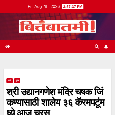
Skip
Fri. Aug 7th, 2026
3:57:37 PM
to
content
ठाणे
होम
श्री उद्यानगणेश मंदिर चषक जिं
कण्यासाठी शालेय ३६ कॅरमपटूंम
ध्ये आज चुरस