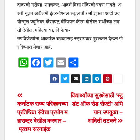
दादरची ग्रीष्मा धामणकर, आदर्श विद्या मंदिरची स्वरा गावडे, अ
स्पी नूतन अकॅडमी इंटरनॅशनल स्कूलची धर्मी शुक्ला आदी उद
योन्मुख ज्युनियर कॅरमपटू चँम्पियन कॅरम बोर्डवर शर्थीच्या लढ
ती देतील. पहिल्या १६ विजेत्या-
उपविजेत्यांना आकर्षक चषकासह स्ट्रायकर पुरस्कार देऊन गौ
रविण्यात येणार आहे.
W
F
T
E
S
h
a
wi
m
h
at
c
tt
ail
ar
s
e
er
e
Post
विद्यार्थ्यांच्या सुरक्षेसाठी ‘स्टु
A
b
कर्नाटक राज्य परिवहनच्या
डंट ऑफ रोड सेफ्टी’ अभि
navigation
p
o
प्रतिष्ठित सेवेचा प्रयोग म
यान उपयुक्त –
p
o
हाराष्ट्र देखील करणार –
आदिती तटकरे
प्रताप सरनाईक
k