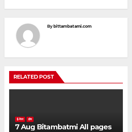
By
bittambatami.com
RELATED POST
ई-पेपर
होम
7 Aug Bitambatmi All pages