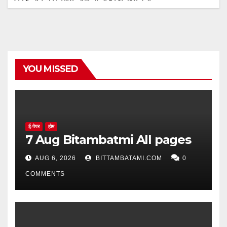
YOU MISSED
ई-पेपर
होम
7 Aug Bitambatmi All pages
AUG 6, 2026
BITTAMBATAMI.COM
0
COMMENTS