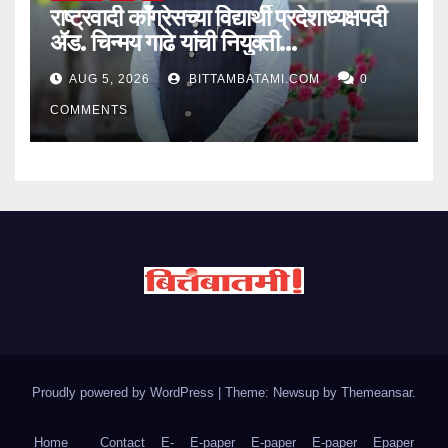
राष्ट्रवादी काँग्रेसच्या विद्यार्थी प्रदेशाध्यक्षपदी
ॲड. चिन्मय गाढे यांची नियुक्ती…
AUG 5, 2026
BITTAMBATAMI.COM
0
COMMENTS
Proudly powered by WordPress
|
Theme: Newsup by
Themeansar
.
Home
Contact
E-
E-paper
E-paper
E-paper
Epaper