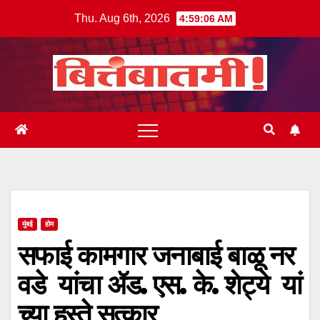
Skip
Thu. Aug 6th, 2026
4:59:06 AM
to
content
मुंबई
होम
सफाई कामगार जनाबाई बाळू नर
वडे यांचा ॲड. एस. के. शेट्ये यां
च्या हस्ते सत्कार