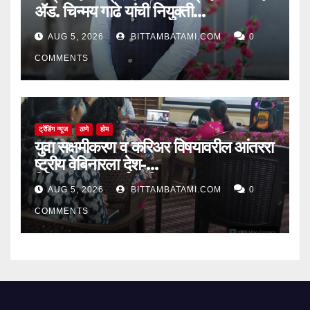
ॲड. चिन्मय गाढे यांची नियुक्ती…
AUG 5, 2026
BITTAMBATAMI.COM
0
COMMENTS
ट्रेंडिंग न्यूज
ठाणे
होम
युवा सक्षमीकरण व करिअर विषयावरील आंतररा
ष्ट्रीय वेबिनारला देश-
विदेशातून उत्स्फूर्त प्रतिसाद
AUG 5, 2026
BITTAMBATAMI.COM
0
COMMENTS