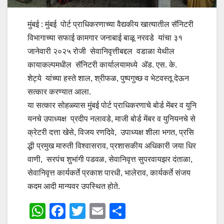
मुंबई : मुंबई पोर्ट प्राधिकरणाच्या वैद्यकीय खात्यातील सॅनिटरी
विभागाच्या सफाई कामगार जनाबाई बाळू नरवडे यांचा ३१
जानेवारी २०२५ रोजी सेवानिवृत्तीबद्दल वडाळा येथील
कायाकल्पमधील सॅनिटरी कार्यालयामध्ये ॲड. एस. के.
शेट्ये यांच्या हस्ते शाल, श्रीफळ, पुष्पगुच्छ व भेटवस्तू देऊन
सत्कार करण्यात आला.
या सत्कार सोहळ्यास मुंबई पोर्ट प्राधिकरणाचे बोर्ड मेंबर व युनि
यनचे उपाध्यक्ष प्रदीप नलावडे, माजी बोर्ड मेंबर व युनियनचे से
क्रेटरी दत्ता खेसे, विजय रणदिवे, उपाध्यक्ष शीला भगत, प्रसि
द्धी प्रमुख मारुती विश्वासराव, प्रशासकीय अधिकारी जया धिर
वाणी, सरपंच शुभांगी पडवळ, सेवानिवृत्त सुपरवायझर दंताळा,
सेवानिवृत्त कार्यकर्ते प्रकाश पारधी, भालेराव, कार्यकर्ते संजय
कदम आदी मान्यवर उपस्थित होते.
W
F
T
E
S