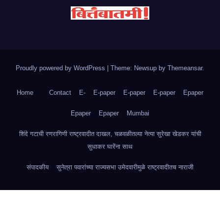
Proudly powered by WordPress
|
Theme: Newsup by
Themeansar
.
Home
Contact
E-
E-paper
E-paper
E-paper
Epaper
Epaper
Epaper
Mumbai
शिंदे गटाची रणरागिणी राष्ट्रवादीत दाखल, चळवळीतल्या नेत्या सुरेखा खेडकर यांची
सुधाकर घारेंना साथ
संपादकीय
सुनेत्रा पवारांच्या राज्यसभा उमेदवारीमुळे राष्ट्रवादीतच नाराजी