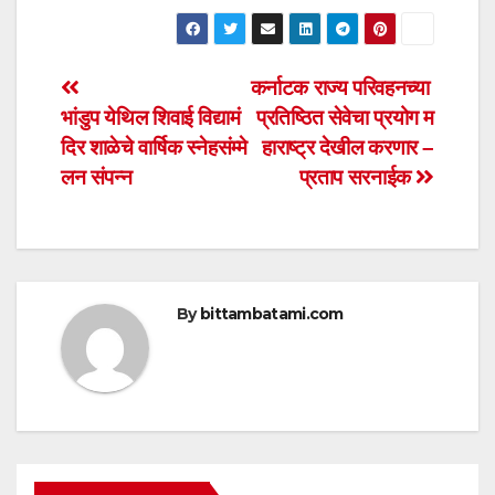
h
a
wi
m
h
at
c
tt
ail
ar
s
e
er
e
Post
कर्नाटक राज्य परिवहनच्या
A
b
भांडुप येथिल शिवाई विद्यामं
प्रतिष्ठित सेवेचा प्रयोग म
navigation
p
o
दिर शाळेचे वार्षिक स्नेहसंम्मे
हाराष्ट्र देखील करणार –
p
o
लन संपन्न
प्रताप सरनाईक
k
By
bittambatami.com