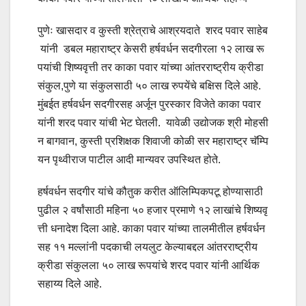
पुणेः खासदार व कुस्ती श्रेत्राचे आश्रयदाते शरद पवार साहेब
यांनी डबल महाराष्ट्र केसरी हर्षवर्धन सदगीरला १२ लाख रू
पयांची शिष्यवृत्ती तर काका पवार यांच्‍या आंतरराष्ट्रीय क्रीडा
संकुल,पुणे या संकुलसाठी ५० लाख रुपयेंचे बक्षिस दिले आहे.
मुंबईत हर्षवर्धन सदगीरसह अर्जून पुरस्‍कार विजेते काका पवार
यांनी शरद पवार यांची भेट घेतली. यावेळी उद्योजक श्री मोहसी
न बागवान, कुस्ती प्रशिक्षक शिवाजी कोळी सर महाराष्ट्र चॅम्पि
यन पृथ्वीराज पाटील आदी मान्‍यवर उपस्‍थित होते.
हर्षवर्धन सदगीर यांचे कौतुक करीत ऑलिम्‍पिकपटू होण्यासाठी
पुढील २ वर्षांसाठी महिना ५० हजार प्रमाणे १२ लाखांचे शिष्यवृ
त्ती धनादेश दिला आहे. काका पवार यांच्‍या तालमीतील हर्षवर्धन
सह ११ मल्‍लांनी पदकाची लयलुट केल्‍याबद्दल आंतरराष्ट्रीय
क्रीडा संकुलला ५० लाख रूपयांचे शरद पवार यांनी आर्थिक
सहाय्य दिले आहे.