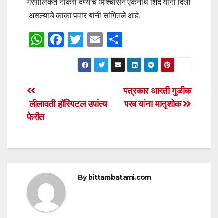
गरपालिकेत नोकरी देण्याचे आश्चासन एकनाथ शिंदे यांनी दिली
असल्‍याचे काका पवार यांनी सांगितले आहे.
W
F
T
E
S
h
a
wi
m
h
at
c
tt
ail
ar
s
e
er
e
Post
पत्रकार आरती मुळीक
A
b
लीलावती हॉस्पिटल उपांत्य
परब यांना मातृशोक
navigation
p
o
फेरीत
p
o
k
By
bittambatami.com