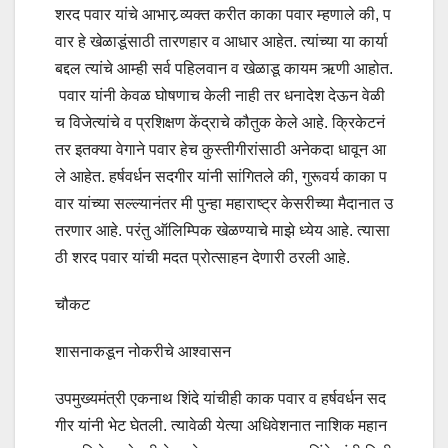
शरद पवार यांचे आभार र्‍व्यक्‍त करीत काका पवार म्‍हणाले की, प
वार हे खेळाडूंसाठी तारणहार व आधार आहेत. त्यांच्या या कार्या
बद्दल त्यांचे आम्ही सर्व पहिलवान व खेळाडू कायम ऋणी आहोत.
पवार यांनी केवळ घोषणाच केली नाही तर धनादेश देऊन वेळी
च विजेत्‍यांचे व प्रशिक्षण केंद्राचे कौतुक केले आहे. क्रिकेटनं
तर इतक्‍या वेगाने पवार हेच कुस्‍तीगीरांसाठी अनेकदा धावून आ
ले आहेत. हर्षवर्धन सदगीर यांनी सांगितले की, गुरूवर्य काका प
वार यांच्‍या सल्‍ल्‍यानंतर मी पुन्‍हा महाराष्ट्र केसरीच्‍या मैदानात उ
तरणार आहे. परंतु ऑलिम्‍पिक खेळण्याचे माझे ध्येय आहे. त्‍यासा
ठी शरद पवार यांची मदत प्रोत्‍साहन देणारी ठरली आहे.
चौकट
शासनाकडून नोकरीचे आश्वासन
उपमुख्यमंत्री एकनाथ शिंदे यांचीही काक पवार व हर्षवर्धन सद
गीर यांनी भेट घेतली. त्‍यावेळी येत्‍या अधिवेशनात नाशिक महान