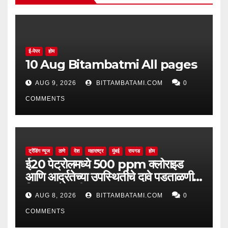
ई-पेपर
होम
10 Aug Bitambatmi All pages
AUG 9, 2026
BITTAMBATAMI.COM
0
COMMENTS
ट्रेंडिंग न्यूज
ठाणे
देश
महाराष्ट्र
मुंबई
रायगड
होम
ई20 पेट्रोलमध्ये 500 ppm क्लोराइड
आणि आर्द्रतेच्या उपस्थितीचे दावे पडताळणीत
सिद्ध झाले नाहीत
AUG 8, 2026
BITTAMBATAMI.COM
0
COMMENTS