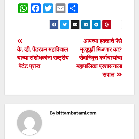
W
F
T
E
S
h
a
wi
m
h
at
c
tt
ail
ar
s
e
er
e
Post
आमच्या हक्काचे पैसे
A
b
के. व्ही. पेंढरकर महाविद्याल
मृत्यूपूर्वी मिळणार का?
navigation
p
o
याच्या संशोधकांना राष्ट्रीय
सेवानिवृत्त कर्मचाऱ्यांचा
p
o
पेटंट प्राप्त
महापालिका प्रशासनाला
सवाल
k
By
bittambatami.com