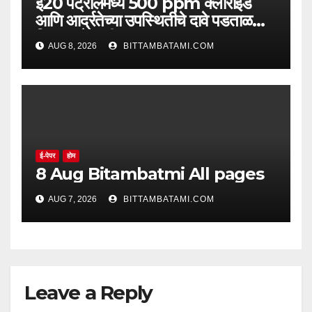
ई20 पेट्रोलमध्ये 500 ppm क्लोराइड
आणि आर्द्रतेच्या उपस्थितीचे दावे पडताळणीत
सिद्ध झाले नाहीत
AUG 8, 2026
BITTAMBATAMI.COM
ई-पेपर
होम
8 Aug Bitambatmi All pages
AUG 7, 2026
BITTAMBATAMI.COM
Leave a Reply