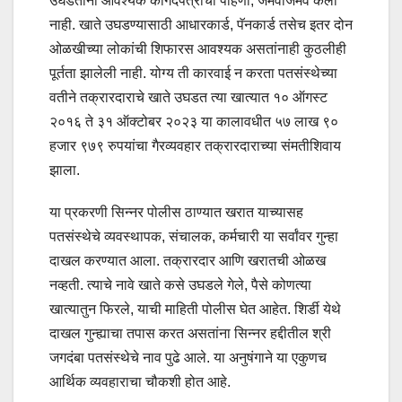
उघडताना आवश्यक कागदपत्रांची पाहणी, जमवाजमव केली
नाही. खाते उघडण्यासाठी आधारकार्ड, पॅनकार्ड तसेच इतर दोन
ओळखीच्या लोकांची शिफारस आवश्यक असतांनाही कुठलीही
पूर्तता झालेली नाही. योग्य ती कारवाई न करता पतसंस्थेच्या
वतीने तक्रारदाराचे खाते उघडत त्या खात्यात १० ऑगस्ट
२०१६ ते ३१ ऑक्टोबर २०२३ या कालावधीत ५७ लाख ९०
हजार ९७९ रुपयांचा गैरव्यवहार तक्रारदाराच्या संमतीशिवाय
झाला.
या प्रकरणी सिन्नर पोलीस ठाण्यात खरात याच्यासह
पतसंस्थेचे व्यवस्थापक, संचालक, कर्मचारी या सर्वांवर गुन्हा
दाखल करण्यात आला. तक्रारदार आणि खरातची ओळख
नव्हती. त्याचे नावे खाते कसे उघडले गेले, पैसे कोणत्या
खात्यातुन फिरले, याची माहिती पोलीस घेत आहेत. शिर्डी येथे
दाखल गुन्ह्याचा तपास करत असतांना सिन्नर हद्दीतील श्री
जगदंबा पतसंस्थेचे नाव पुढे आले. या अनुषंगाने या एकुणच
आर्थिक व्यवहाराचा चौकशी होत आहे.