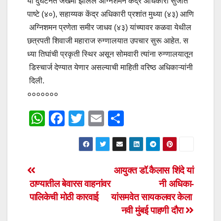
या दुर्घटनेत जखमी झालेले अग्निशमन केंद्र अधिकारी सुजीत
पाष्टे (४०), सहाय्यक केंद्र अधिकारी प्रशांत मुथ्या (४३) आणि
अग्निशमन प्रणेता समीर जाधव (४३) यांच्यावर कळवा येथील
छत्रपती शिवाजी महाराज रुग्णालयात उपचार सुरू आहेत. स
ध्या तिघांची प्रकृती स्थिर असून सोमवारी त्यांना रुग्णालयातून
डिस्चार्ज देण्यात येणार असल्याची माहिती वरिष्ठ अधिकाऱ्यांनी
दिली.
०००००००
W
F
T
E
S
h
a
wi
m
h
at
c
tt
ail
ar
s
e
er
e
Post
आयुक्त डॉ.कैलास शिंदे यां
A
b
ठाण्यातील बेवारस वाहनांवर
नी अधिका-
navigation
p
o
पालिकेची मोठी कारवाई
यांसमवेत सायकलवर केला
p
o
नवी मुंबई पाहणी दौरा