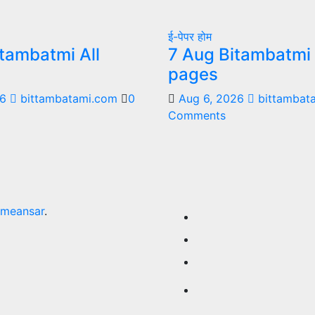
ई-पेपर
होम
tambatmi All
7 Aug Bitambatmi 
pages
26
bittambatami.com
0
Aug 6, 2026
bittambat
Comments
meansar
.