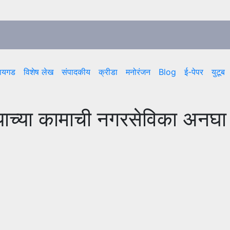
ायगड
विशेष लेख
संपादकीय
क्रीडा
मनोरंजन
Blog
ई-पेपर
युटूब
त्याच्या कामाची नगरसेविका अनघा
नी केली पाहण