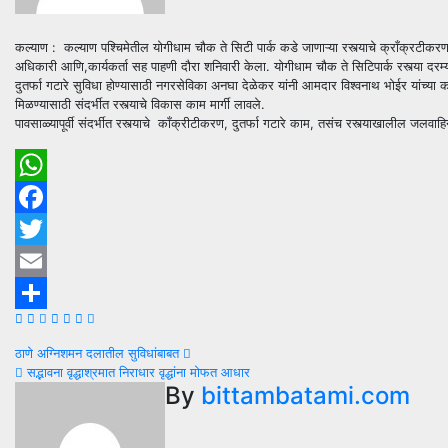
कल्याण : कल्याण पश्चिमेतील योगीधाम चौक ते सिटी पार्क कडे जाणाऱ्या रस्त्याचे क्राँक्रटीकरणा
अधिकारी आणि,कार्यकर्ता सह पाहणी दौरा शनिवारी केला. योगीधाम चौक ते सिटिपार्क रस्त्या दरम्या
दुतर्फा गटारे सुविधा होण्यासाठी नगरसेविका अनघा देळेकर यांनी आमदार विश्वनाथ भोईर यांच्या 
मिळण्यासाठी संदर्भीत रस्त्याचे विकास काम मार्गी लावले.
पावसाळ्यापूर्वी संदर्भीत रस्त्याचे काँक्रीटीकरण, दुतर्फा गटारे काम, तसंच रस्त्याखालील जलवाहि
WhatsApp
Facebook
Twitter
Email
Share
Post
ठाणे अग्निशमन दलातील सुविधांबाबत
सद्भावना वृद्धाश्रमात निराधार वृद्धांना मोफत आधार
navigation
By
bittambatami.com