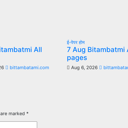
ई-पेपर
होम
itambatmi All
7 Aug Bitambatmi A
pages
026
bittambatami.com
Aug 6, 2026
bittambata
s are marked
*