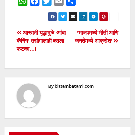
W
F
T
E
S
h
a
wi
m
h
at
c
tt
ail
ar
s
e
er
e
Post
आखाती युद्धामुळे ‘आंबा
‘भाजपमध्ये भीती आणि
A
b
कॅनिंग’ उद्योगालाही बसला
जनतेमध्ये आक्रोश’
navigation
p
o
फटका…!
p
o
k
By
bittambatami.com