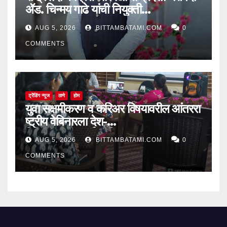
ॲड. चिन्मय गाढे यांची नियुक्ती…
AUG 5, 2026
BITTAMBATAMI.COM
0
COMMENTS
ट्रेंडिंग न्यूज
ठाणे
होम
युवा सक्षमीकरण व करिअर विषयावरील आंतररा
ष्ट्रीय वेबिनारला देश-
विदेशातून उत्स्फूर्त प्रतिसाद
AUG 5, 2026
BITTAMBATAMI.COM
0
COMMENTS