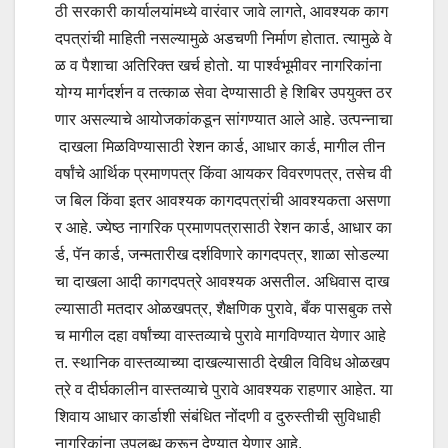
ठी सरकारी कार्यालयांमध्ये वारंवार जावे लागते, आवश्यक काग
दपत्रांची माहिती नसल्यामुळे अडचणी निर्माण होतात. त्यामुळे वे
ळ व पैशाचा अतिरिक्त खर्च होतो. या पार्श्वभूमीवर नागरिकांना
योग्य मार्गदर्शन व तत्काळ सेवा देण्यासाठी हे शिबिर उपयुक्त ठर
णार असल्याचे आयोजकांकडून सांगण्यात आले आहे. उत्पन्नाचा
दाखला मिळविण्यासाठी रेशन कार्ड, आधार कार्ड, मागील तीन
वर्षांचे आर्थिक प्रमाणपत्र किंवा आयकर विवरणपत्र, तसेच वी
ज बिल किंवा इतर आवश्यक कागदपत्रांची आवश्यकता असणा
र आहे. ज्येष्ठ नागरिक प्रमाणपत्रासाठी रेशन कार्ड, आधार का
र्ड, पॅन कार्ड, जन्मतारीख दर्शविणारे कागदपत्र, शाळा सोडल्या
चा दाखला आदी कागदपत्रे आवश्यक असतील. अधिवास दाख
ल्यासाठी मतदार ओळखपत्र, शैक्षणिक पुरावे, बँक पासबुक तसे
च मागील दहा वर्षांच्या वास्तव्याचे पुरावे मागविण्यात येणार आहे
त. स्थानिक वास्तव्याच्या दाखल्यासाठी देखील विविध ओळखप
त्रे व दीर्घकालीन वास्तव्याचे पुरावे आवश्यक राहणार आहेत. या
शिवाय आधार कार्डाशी संबंधित नोंदणी व दुरुस्तीची सुविधाही
नागरिकांना उपलब्ध करून देण्यात येणार आहे.