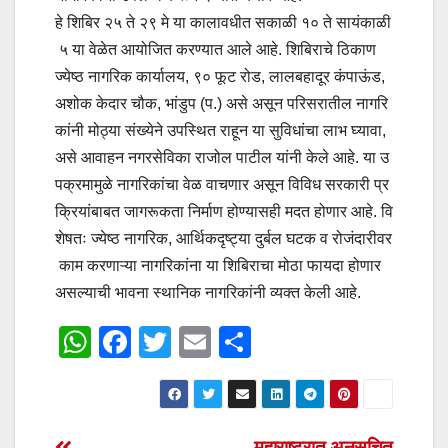
हे शिबिर २५ ते २९ मे या कालावधीत सकाळी १० ते सायंकाळी
५ या वेळेत आयोजित करण्यात आले आहे. शिबिराचे ठिकाण
ज्येष्ठ नागरिक कार्यालय, ९० फूट रोड, लालबहादूर कंपाऊंड,
अशोक केदार चौक, भांडुप (प.) असे असून परिसरातील नागरि
कांनी मोठ्या संख्येने उपस्थित राहून या सुविधांचा लाभ घ्यावा,
असे आवाहन नगरसेविका राजोल पाटील यांनी केले आहे. या उ
पक्रमामुळे नागरिकांचा वेळ वाचणार असून विविध सरकारी प्र
क्रियांबाबत जागरूकता निर्माण होण्यासही मदत होणार आहे. वि
शेषतः ज्येष्ठ नागरिक, आर्थिकदृष्ट्या दुर्बल घटक व रोजंदारीवर
काम करणाऱ्या नागरिकांना या शिबिराचा मोठा फायदा होणार
असल्याची भावना स्थानिक नागरिकांनी व्यक्त केली आहे.
W
F
T
E
S
h
a
wi
m
h
at
c
tt
ail
ar
s
e
er
e
महाराष्ट्रात अनुसूचित