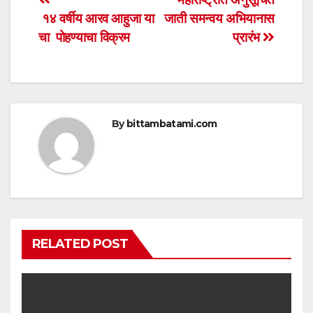
Post
A
b
१४ वर्षीय आरव आहुजा या
जाती समन्वय अभियानास
navigation
p
o
चा पोहण्याचा विक्रम
प्रारंभ
p
o
k
By
bittambatami.com
RELATED POST