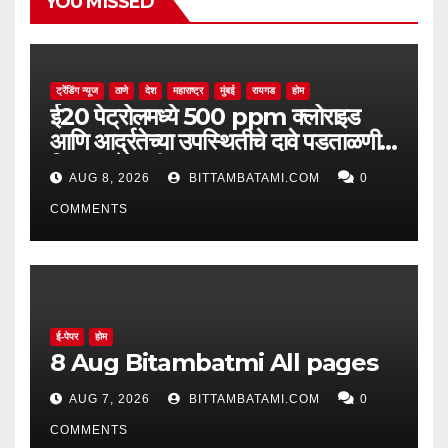
YOU MISSED
ट्रेंडिंग न्यूज
ठाणे
देश
महाराष्ट्र
मुंबई
रायगड
होम
ई20 पेट्रोलमध्ये 500 ppm क्लोराइड
आणि आर्द्रतेच्या उपस्थितीचे दावे पडताळणीत
सिद्ध झाले नाहीत
AUG 8, 2026
BITTAMBATAMI.COM
0
COMMENTS
ई-पेपर
होम
8 Aug Bitambatmi All pages
AUG 7, 2026
BITTAMBATAMI.COM
0
COMMENTS