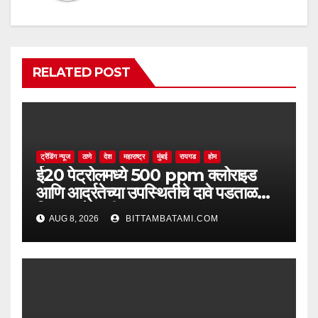
RELATED POST
ट्रेंडिंग न्यूज
ठाणे
देश
महाराष्ट्र
मुंबई
रायगड
होम
ई20 पेट्रोलमध्ये 500 ppm क्लोराइड
आणि आर्द्रतेच्या उपस्थितीचे दावे पडताळणीत
सिद्ध झाले नाहीत
AUG 8, 2026
BITTAMBATAMI.COM