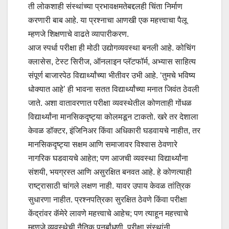
ती लोकशाही संस्थांच्या प्रभावक्षमतेबद्दलही चिंता निर्माण
करणारी बाब आहे. या प्रश्नाचा आणखी एक महत्त्वाचा पैलू
म्हणजे शिक्षणाचे वाढते व्यापारीकरण.
आज स्पर्धा परीक्षा ही मोठी उद्योगव्यवस्था बनली आहे. कोचिंग
क्लासेस, टेस्ट सिरीज, ऑनलाइन प्लॅटफॉर्म, अभ्यास साहित्य
संपूर्ण बाजारपेठ विद्यार्थ्यांच्या भीतीवर उभी आहे. ‌‘तुमचे भविष्य
धोक्यात आहे‌’ ही भावना सतत विद्यार्थ्यांच्या मनात जिवंत ठेवली
जाते. अशा वातावरणात परीक्षा व्यवस्थेतील कोणताही गोंधळ
विद्यार्थ्यांना मानसिकदृष्ट्या कोलमडून टाकतो. खरे तर देशाला
केवळ डॉक्टर, इंजिनिअर किंवा अधिकारी घडवायचे नाहीत, तर
मानसिकदृष्ट्या सक्षम आणि समाजावर विश्वास ठेवणारे
नागरिक घडवायचे आहेत; पण आजची व्यवस्था विद्यार्थ्यांना
संशयी, भयग्रस्त आणि असुरक्षित बनवत आहे. हे कोणत्याही
राष्ट्रासाठी चांगले लक्षण नाही. यावर उपाय केवळ तांत्रिक
सुधारणा नाहीत. प्रश्नपत्रिका सुरक्षित ठेवणे किंवा परीक्षा
केंद्रांवर कॅमेरे लावणे महत्त्वाचे आहेच; पण त्याहून महत्त्वाचे
म्हणजे व्यवस्थेची नैतिक पुनर्बांधणी. परीक्षा संस्थांनी