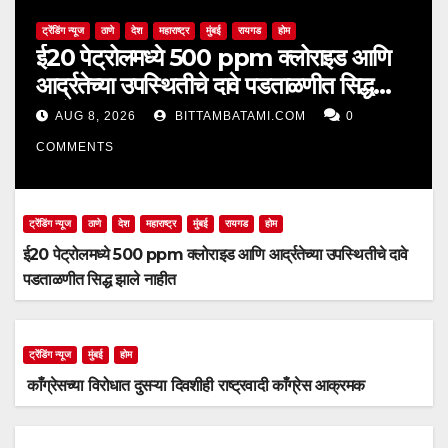
ट्रेंडिंग न्यूज
ठाणे
देश
महाराष्ट्र
मुंबई
रायगड
होम
ई20 पेट्रोलमध्ये 500 ppm क्लोराइड आणि
आर्द्रतेच्या उपस्थितीचे दावे पडताळणीत सिद्ध
झाले नाहीत
AUG 8, 2026
BITTAMBATAMI.COM
0
COMMENTS
ट्रेंडिंग न्यूज
ठाणे
देश
महाराष्ट्र
मुंबई
रायगड
होम
ई20 पेट्रोलमध्ये 500 ppm क्लोराइड आणि आर्द्रतेच्या उपस्थितीचे दावे
पडताळणीत सिद्ध झाले नाहीत
ट्रेंडिंग न्यूज
मुंबई
होम
काँग्रेसच्या विरोधात दुसऱ्या दिवशीही राष्ट्रवादी काँग्रेस आक्रमक