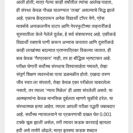
आली होती; मात्र गेल्या काही वर्षांतील त्यांचा आलेख पाहता,
ही संस्था केवळ गोंधळ घालण्यात ‌‘तज्ज्ञ‌’ असल्याचे सिद्ध झाले
आहे. एकाच केंद्रावरून अनेक विद्यार्थी टॉपर येणे, ग्रेस
मार्क्सचे अनाकलनीय वाटप आणि पेपरफुटीच्या तक्रारींकडे
सुरुवातीला केले गेलेले दुर्लक्ष, हे सर्व संशयास्पद आहे. एकीकडे
विद्यार्थी रक्ताचे पाणी करून अभ्यास करतात आणि दुसरीकडे
काही लाखांच्या बदल्यात प्रश्नपत्रिका विकल्या जातात. ही
बाब केवळ ‌‘गैरप्रकार‌’ नाही, तर हा बौद्धिक भ्रष्टाचार आहे.
परीक्षा घेणारी सर्वोच्च संस्थाच विश्वासार्हता गमावते, तेव्हा
संपूर्ण शिक्षण व्यवस्थेचा पाया डळमळीत होतो. एखादा तरुण
जीव स्वतःला संपवतो, तेव्हा केवळ एका परीक्षेला घाबरलेला
नसतो, तर त्याला ‌‘न्याय मिळेल‌’ ही आशा संपलेली असते. या
आत्महत्यांना केवळ मानसिक दुर्बलता म्हणणे चुकीचे ठरेल. या
संस्थात्मक हत्या आहेत. त्याला आपली परीक्षा पद्धती जबाबदार
आहे. सर्वोच्च न्यायालयाने या प्रकरणाची दखल घेत 0.001
टक्के चूक झाली असेल, तरी त्यावर कडक कारवाई व्हायला
हवी असे ताशेरे ओढले; मात्र इतक्या कडक शब्दात