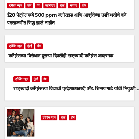
ट्रेंडिंग न्यूज
ठाणे
देश
महाराष्ट्र
मुंबई
रायगड
होम
ई20 पेट्रोलमध्ये 500 ppm क्लोराइड आणि आर्द्रतेच्या उपस्थितीचे दावे
पडताळणीत सिद्ध झाले नाहीत
ट्रेंडिंग न्यूज
मुंबई
होम
काँग्रेसच्या विरोधात दुसऱ्या दिवशीही राष्ट्रवादी काँग्रेस आक्रमक
ट्रेंडिंग न्यूज
मुंबई
होम
राष्ट्रवादी काँग्रेसच्या विद्यार्थी प्रदेशाध्यक्षपदी ॲड. चिन्मय गाढे यांची नियुक्ती
ट्रेंडिंग न्यूज
मुंबई
होम