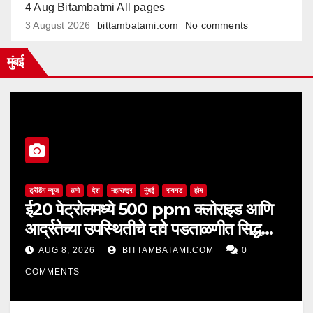
4 Aug Bitambatmi All pages
3 August 2026
bittambatami.com
No comments
मुंबई
ट्रेंडिंग न्यूज
ठाणे
देश
महाराष्ट्र
मुंबई
रायगड
होम
ई20 पेट्रोलमध्ये 500 ppm क्लोराइड आणि
आर्द्रतेच्या उपस्थितीचे दावे पडताळणीत सिद्ध
झाले नाहीत
AUG 8, 2026
BITTAMBATAMI.COM
0
COMMENTS