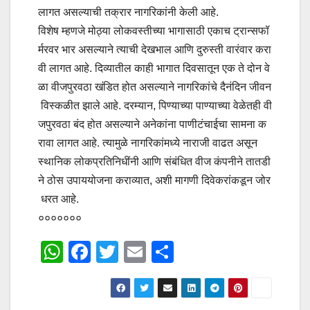
लागत असल्याची तक्रार नागरिकांनी केली आहे.
विशेष म्हणजे मोठ्या लोकवस्तीच्या भागासाठी एकाच ट्रान्सफॉ
र्मरवर भार असल्याने त्याची देखभाल आणि दुरुस्ती वारंवार करा
वी लागत आहे. दिव्यातील काही भागात दिवसातून एक ते दोन वे
ळा वीजपुरवठा खंडित होत असल्याने नागरिकांचे दैनंदिन जीवन
विस्कळीत झाले आहे. दरम्यान, पिण्याच्या पाण्याच्या वेळेतही वी
जपुरवठा बंद होत असल्याने अनेकांना पाणीटंचाईचा सामना क
रावा लागत आहे. त्यामुळे नागरिकांमध्ये नाराजी वाढत असून
स्थानिक लोकप्रतिनिधींनी आणि संबंधित वीज कंपनीने तातडी
ने ठोस उपाययोजना कराव्यात, अशी मागणी दिवेकरांकडून जोर
धरत आहे.
०००००००
W
F
T
E
S
h
a
wi
m
h
at
c
tt
ail
ar