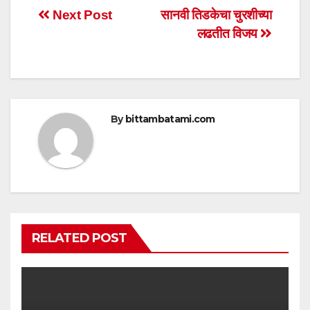
s
e
er
e
Post
Next Post
सानवी तिडकेचा चुरशीच्या
A
b
लढतीत विजय
navigation
p
o
p
o
k
By
bittambatami.com
RELATED POST