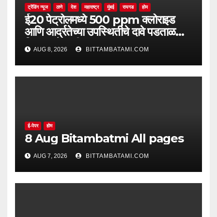
ट्रेंडिंग न्यूज
ठाणे
देश
महाराष्ट्र
मुंबई
रायगड
होम
ई20 पेट्रोलमध्ये 500 ppm क्लोराइड
आणि आर्द्रतेच्या उपस्थितीचे दावे पडताळणीत
सिद्ध झाले नाहीत
AUG 8, 2026
BITTAMBATAMI.COM
ई-पेपर
होम
8 Aug Bitambatmi All pages
AUG 7, 2026
BITTAMBATAMI.COM