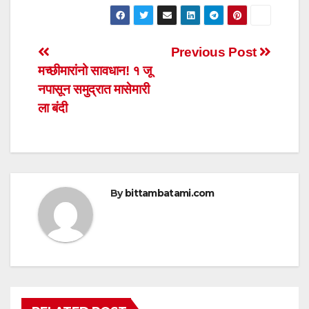
h
a
wi
m
h
at
c
tt
ail
ar
s
e
er
e
Post
Previous Post
A
b
मच्छीमारांनो सावधान! १ जू
navigation
p
o
नपासून समुद्रात मासेमारी
p
o
ला बंदी
k
By
bittambatami.com