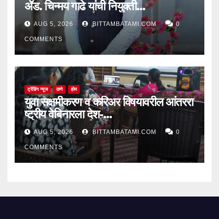
ॲड. चिन्मय गाढे यांची नियुक्ती…
AUG 5, 2026
BITTAMBATAMI.COM
0
COMMENTS
ट्रेंडिंग न्यूज
ठाणे
होम
युवा सक्षमीकरण व करिअर विषयावरील आंतररा
ष्ट्रीय वेबिनारला देश-
विदेशातून उत्स्फूर्त प्रतिसाद
AUG 5, 2026
BITTAMBATAMI.COM
0
COMMENTS