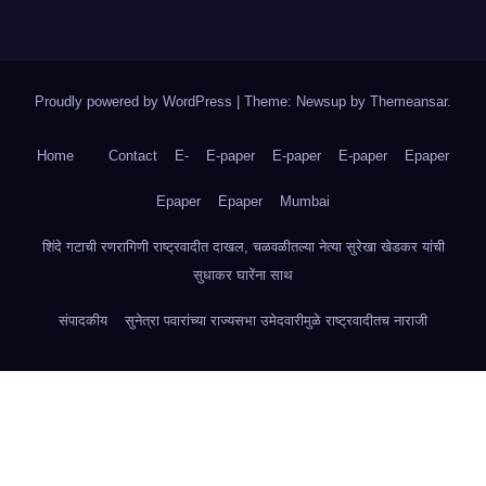
Proudly powered by WordPress
|
Theme: Newsup by
Themeansar
.
Home
Contact
E-
E-paper
E-paper
E-paper
Epaper
Epaper
Epaper
Mumbai
शिंदे गटाची रणरागिणी राष्ट्रवादीत दाखल, चळवळीतल्या नेत्या सुरेखा खेडकर यांची
सुधाकर घारेंना साथ
संपादकीय
सुनेत्रा पवारांच्या राज्यसभा उमेदवारीमुळे राष्ट्रवादीतच नाराजी