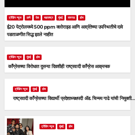
ट्रेंडिंग न्यूज
ठाणे
देश
महाराष्ट्र
मुंबई
रायगड
होम
ई20 पेट्रोलमध्ये 500 ppm क्लोराइड आणि आर्द्रतेच्या उपस्थितीचे दावे
पडताळणीत सिद्ध झाले नाहीत
ट्रेंडिंग न्यूज
मुंबई
होम
काँग्रेसच्या विरोधात दुसऱ्या दिवशीही राष्ट्रवादी काँग्रेस आक्रमक
ट्रेंडिंग न्यूज
मुंबई
होम
राष्ट्रवादी काँग्रेसच्या विद्यार्थी प्रदेशाध्यक्षपदी ॲड. चिन्मय गाढे यांची नियुक्ती
ट्रेंडिंग न्यूज
मुंबई
होम