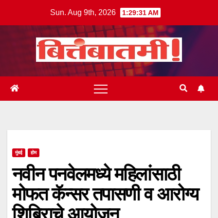
Skip
Sun. Aug 9th, 2026
1:29:31 AM
to
content
मुंबई
होम
नवीन पनवेलमध्ये महिलांसाठी
मोफत कॅन्सर तपासणी व आरोग्य
शिबिराचे आयोजन