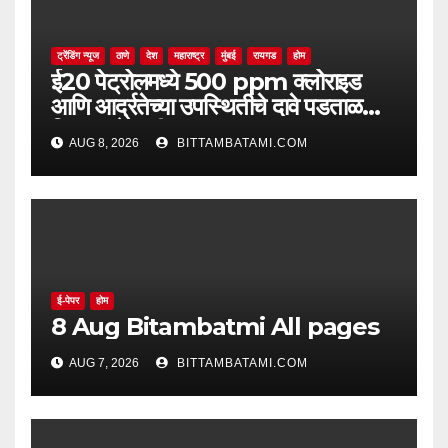
ट्रेंडिंग न्यूज
ठाणे
देश
महाराष्ट्र
मुंबई
रायगड
होम
ई20 पेट्रोलमध्ये 500 ppm क्लोराइड
आणि आर्द्रतेच्या उपस्थितीचे दावे पडताळणीत
सिद्ध झाले नाहीत
AUG 8, 2026
BITTAMBATAMI.COM
ई-पेपर
होम
8 Aug Bitambatmi All pages
AUG 7, 2026
BITTAMBATAMI.COM