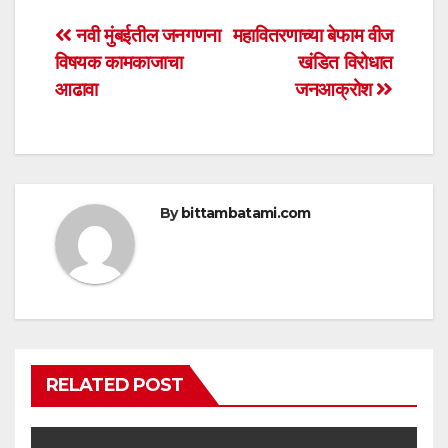
s
e
er
e
Post
नवी मुंबईतील जनगणना
महावितरणाच्या बेफाम वीज
A
b
विषयक कामकाजाचा
खंडित विरोधात
navigation
p
o
आढावा
जनआक्रोश
p
o
k
By
bittambatami.com
RELATED POST