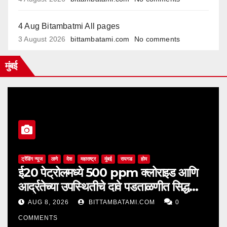
4 Aug Bitambatmi All pages
3 August 2026
bittambatami.com
No comments
मुंबई
ट्रेंडिंग न्यूज
ठाणे
देश
महाराष्ट्र
मुंबई
रायगड
होम
ई20 पेट्रोलमध्ये 500 ppm क्लोराइड आणि
आर्द्रतेच्या उपस्थितीचे दावे पडताळणीत सिद्ध
झाले नाहीत
AUG 8, 2026
BITTAMBATAMI.COM
0
COMMENTS