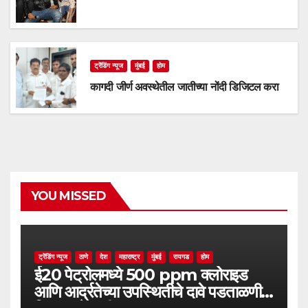
ट्रेंडिंग न्यूज
मुंबई
होम
कागदी जीर्ण अवस्थेतील जातीच्या नोंदी डिजिटल करा
YOU MISSED
ट्रेंडिंग न्यूज
ठाणे
देश
महाराष्ट्र
मुंबई
रायगड
होम
ई20 पेट्रोलमध्ये 500 ppm क्लोराइड
आणि आर्द्रतेच्या उपस्थितीचे दावे पडताळणीत