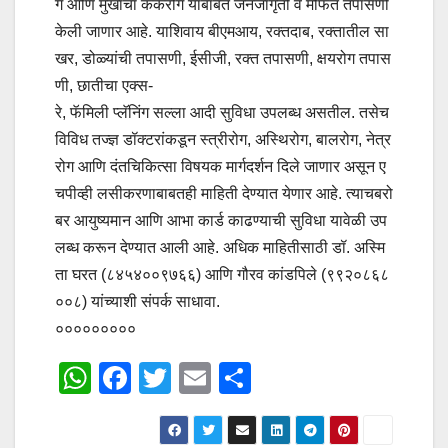
ग आणि मुखाचा कर्करोग याबाबत जनजागृती व मोफत तपासणी
केली जाणार आहे. याशिवाय बीएमआय, रक्तदाब, रक्तातील सा
खर, डोळ्यांची तपासणी, ईसीजी, रक्त तपासणी, क्षयरोग तपास
णी, छातीचा एक्स-
रे, फॅमिली प्लॅनिंग सल्ला आदी सुविधा उपलब्ध असतील. तसेच
विविध तज्ज्ञ डॉक्टरांकडून स्त्रीरोग, अस्थिरोग, बालरोग, नेत्र
रोग आणि दंतचिकित्सा विषयक मार्गदर्शन दिले जाणार असून ए
चपीव्ही लसीकरणाबाबतही माहिती देण्यात येणार आहे. त्याचबरो
बर आयुष्यमान आणि आभा कार्ड काढण्याची सुविधा यावेळी उप
लब्ध करून देण्यात आली आहे. अधिक माहितीसाठी डॉ. अस्मि
ता घरत (८४५४००९७६६) आणि गौरव कांडपिले (९९२०८६८
००८) यांच्याशी संपर्क साधावा.
०००००००००
W
F
T
E
S
h
a
wi
m
h
at
c
tt
ail
ar