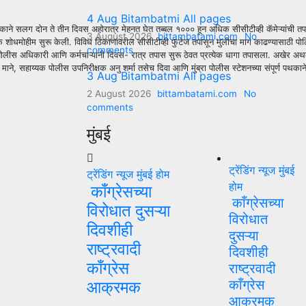
4 Aug Bitambatmi All pages
या पथकाने सलग दोन ते तीन दिवस अहोरात्र मेहनत घेत तब्बल १००० हून अधिक सीसीटीव्ही कॅमेऱ्यांची त
3 August 2026
bittambatami.com
No
पक शोधमोहीम सुरू केली. विविध ठिकाणांवरील सीसीटीव्ही फुटेज तपासून मुलीचा माग काढण्यासाठी पोल
comments
ोलीस अधिकारी आणि कर्मचाऱ्यांनी दिवस- रात्र तपास सुरू ठेवत प्रत्येक धागा तपासला. अखेर अथक प
ाय्यक पोलीस उपनिरीक्षक अनु शर्मा तसेच दिवा आणि मुंब्रा पोलीस स्टेशनच्या संपूर्ण पथकाने मोलाच
3 Aug Bitambatmi All pages
2 August 2026
bittambatami.com
No
comments
मुंबई
ट्रेंडिंग न्यूज
मुंबई
ट्रेंडिंग न्यूज
मुंबई
होम
होम
काँग्रेसच्या
काँग्रेसच्या
विरोधात दुसऱ्या
विरोधात
दिवशीही
दुसऱ्या
राष्ट्रवादी
दिवशीही
काँग्रेस
राष्ट्रवादी
काँग्रेस
आक्रमक
आक्रमक