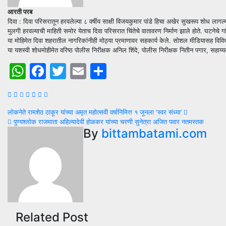
आरती परब
दिवा : दिवा परिसरातून हरवलेल्या ८ वर्षीय साक्षी विजयकुमार पांडे हिचा अखेर सुखरूप शोध लागल
मुलगी हरवल्याची माहिती समोर येताच दिवा परिसरात चिंतेचे वातावरण निर्माण झाले होते. घटनेच
या मोहिमेत दिवा शहरातील नागरिकांनीही मोठ्या प्रमाणावर सहकार्य केले. सोशल मीडियासह विविध
या यशस्वी शोधमोहीमेत वरिष्ठ पोलीस निरीक्षक अनिल शिंदे, पोलीस निरीक्षक नितीन पगार, सहाय्यक
WhatsApp
Facebook
Twitter
Email
Share
Post
लोकनेते रामशेठ ठाकूर यांच्या अमृत महोत्सवी वर्षानिमित्त १ जूनला ‘स्वर संध्या’
पुण्यश्लोक राजमाता अहिल्यादेवी होळकर यांच्या चरणी सुनेत्रा अजित पवार नतमस्तक
navigation
By
bittambatami.com
Related Post