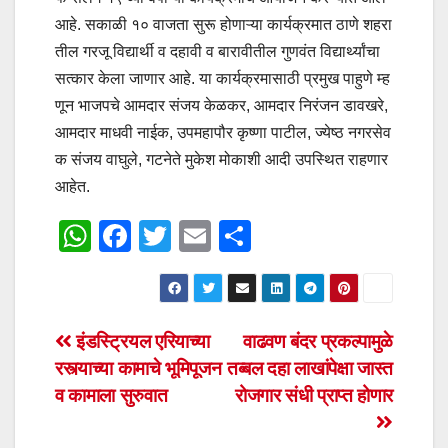
आहे. सकाळी १० वाजता सुरू होणाऱ्या कार्यक्रमात ठाणे शहरा
तील गरजू विद्यार्थी व दहावी व बारावीतील गुणवंत विद्यार्थ्यांचा
सत्कार केला जाणार आहे. या कार्यक्रमासाठी प्रमुख पाहुणे म्ह
णून भाजपचे आमदार संजय केळकर, आमदार निरंजन डावखरे,
आमदार माधवी नाईक, उपमहापौर कृष्णा पाटील, ज्येष्ठ नगरसेव
क संजय वाघुले, गटनेते मुकेश मोकाशी आदी उपस्थित राहणार
आहेत.
W
F
T
E
S
h
a
wi
m
h
at
c
tt
ail
ar
s
e
er
e
Post
इंडस्ट्रियल एरियाच्या
वाढवण बंदर प्रकल्पामुळे
A
b
रस्त्याच्या कामाचे भूमिपूजन
तब्बल दहा लाखांपेक्षा जास्त
navigation
p
o
व कामाला सुरुवात
रोजगार संधी प्राप्त होणार
p
o