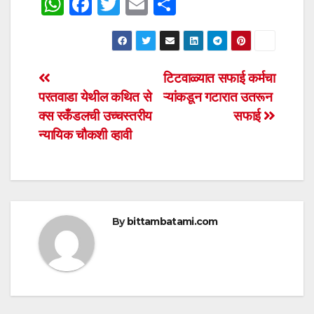
W
F
T
E
S
h
a
wi
m
h
at
c
tt
ail
ar
s
e
er
e
Post
टिटवाळ्यात सफाई कर्मचा
A
b
परतवाडा येथील कथित से
ऱ्यांकडून गटारात उतरून
navigation
p
o
क्स स्कँडलची उच्चस्तरीय
सफाई
p
o
न्यायिक चौकशी व्हावी
k
By
bittambatami.com