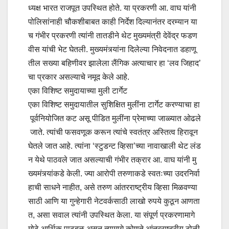
ध्यक्ष भारत राजपूत उपस्थित होते. या प्रकरणी आ. वाघ यांनी
पोलिसांनाही चौकशीबाबत काही निर्देश दिल्यानंतर दरम्यान या
च गंभीर प्रकरणी त्यांनी तातडीने थेट मुख्यमंत्री देवेंद्र फडण
वीस यांची भेट घेतली. मुख्यमंत्र्यांना दिलेल्या निवेदनात डहाणू
तील सख्या बहिणीवर झालेला लैंगिक अत्याचार हा ‘लव जिहाद’
चा प्रकार असल्याचे नमूद केले आहे.
एका विशिष्ट समुदायाच्या मुली टार्गेट
एका विशिष्ट समुदायातील सुशिक्षित मुलींना टार्गेट करण्याचा हा
पूर्वनियोजित कट असू पीडित मुलींना प्रेमाच्या जाळ्यात ओढले
जाते. त्यांची फसवणूक करून त्यांचे स्वतंत्र अस्तित्व हिरावून
घेतले जात आहे. त्यांना ‘स्टुडन्ट व्हिसा’च्या नावाखाली थेट लंड
न येथे पाठवले जात असल्याची गंभीर तक्रार आ. वाघ यांनी मु
ख्यमंत्र्यांकडे केली. ज्या आरोपी तरुणाकडे स्वतःच्या उदरनिर्वा
हाची साधने नाहीत, असे तरुण आंतरराष्ट्रीय व्हिसा मिळवण्या
साठी आणि या गुन्हेगारी नेटवर्कसाठी लाखो रुपये कुठून आणता
त, असा सवाल त्यांनी उपस्थित केला. या संपूर्ण प्रकरणामागे
मोठे आर्थिक पाठबळ असून त्यामागे कोणते आंतरराष्ट्रीय टोळी