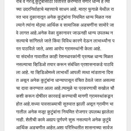
रीब व गरजू कुटुंबांसाठी वितरित करण्यात येणारे धान्य हे त्यां
च्या उदरनिर्वाहाचे महत्त्वाचे साधन आहे. मात्र फुगाळे येथील रा
स्त भाव दुकानातून अनेक कुटुंबांना नियमित धान्य मिळत नस
ल्याने त्यांना मोठ्या आर्थिक व सामाजिक अडचणींना सामोरे जा
वे लागत आहे.अनेक वेळा दुकानावर जाऊनही धान्य उपलब्ध न
सल्याचे सांगितले जाते किंवा विविध कारणे देऊन लाभार्थ्यांना प
रत पाठविले जाते, असा आरोप ग्रामस्थांनी केला आहे.
या संदर्भात गावातील काही रेशनधारकांनी प्रत्यक्ष धान्य मिळत
नसल्याचा व्हिडिओ तयार करून संबंधित प्रशासनाकडे पाठवि
ला आहे. या व्हिडिओमध्ये लाभार्थी आपली व्यथा मांडताना दिस
त असून अनेक कुटुंबांना धान्यापासून वंचित ठेवले जात असल्या
चा दावा करण्यात आला आहे.त्यामुळे या प्रकरणाची सखोल चौ
कशी करून दोषींवर कारवाई करण्याची मागणी ग्रामस्थांकडून
होत आहे.सध्या पावसाळ्याची सुरुवात झाली असून ग्रामीण भा
गातील अनेक मजूर कुटुंबांना नियमित रोजगार उपलब्ध झालेला
नाही. शेतीची कामे अद्याप पूर्णपणे सुरू नसल्याने अनेक कुटुंबे
आर्थिक अडचणीत आहेत.अशा परिस्थितीत शासनाच्या सार्वज