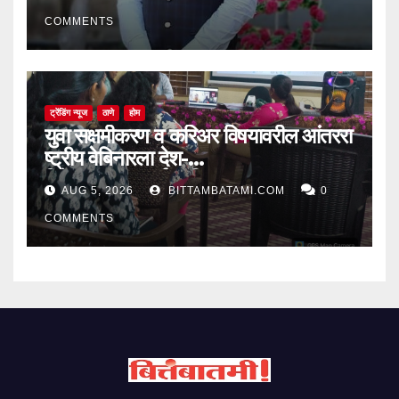
COMMENTS
ट्रेंडिंग न्यूज
ठाणे
होम
युवा सक्षमीकरण व करिअर विषयावरील आंतररा
ष्ट्रीय वेबिनारला देश-
विदेशातून उत्स्फूर्त प्रतिसाद
AUG 5, 2026
BITTAMBATAMI.COM
0
COMMENTS