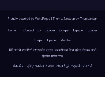
Proudly powered by WordPress
|
Theme: Newsup by
Themeansar
.
Home
Contact
E-
E-paper
E-paper
E-paper
Epaper
Epaper
Epaper
Mumbai
शिंदे गटाची रणरागिणी राष्ट्रवादीत दाखल, चळवळीतल्या नेत्या सुरेखा खेडकर यांची
सुधाकर घारेंना साथ
संपादकीय
सुनेत्रा पवारांच्या राज्यसभा उमेदवारीमुळे राष्ट्रवादीतच नाराजी