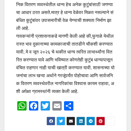
निक वितरण व्यवस्थेतील धान्य हेच अनेक कुटुंबांसाठी जगण्या
चा आधार ठरत असते.मात्र हे धान्य वेळेवर मिळत नसल्याने सं
बंधित कुटुंबांवर उपासमारीची वेळ येण्याची शक्यता निर्माण झा
ली आहे.
गावकऱ्यांनी प्रशासनाकडे मागणी केली आहे की,फुगाळे येथील
रास्त भाव दुकानाच्या कामकाजाची तातडीने चौकशी करण्यात
यावी, मे व जून २०२६ चे थकीत धान्य त्वरित लाभार्थ्यांना वित
रित करण्यात यावे आणि भविष्यात कोणतेही कुटुंब धान्यापासून
वंचित राहणार नाही याची खात्री करण्यात यावी. शासनाच्या यो
जनांचा लाभ खऱ्या अर्थाने गरजूंपर्यंत पोहोचावा आणि सार्वजनि
क वितरण व्यवस्थेवरील नागरिकांचा विश्वास कायम राहावा, अ
शी अपेक्षा ग्रामस्थांनी व्यक्त केली आहे.
W
F
T
E
S
h
a
wi
m
h
at
c
tt
ail
ar