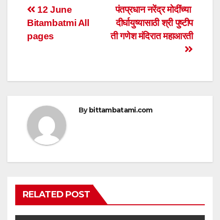
s
e
er
e
Post
12 June
पंतप्रधान नरेंद्र मोदींच्या
A
b
Bitambatmi All
दीर्घायुष्यासाठी श्री पुष्टीप
navigation
p
o
pages
ती गणेश मंदिरात महाआरती
p
o
k
By
bittambatami.com
RELATED POST