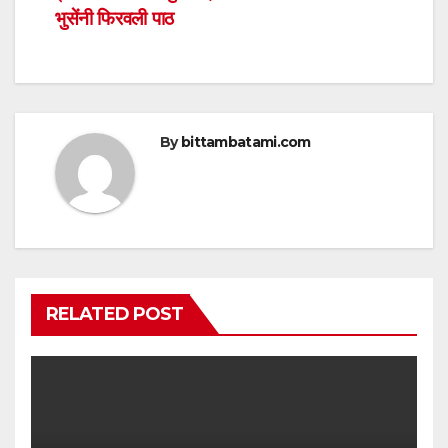
p
o
भुसेंनी फिरवली पाठ
k
By
bittambatami.com
RELATED POST