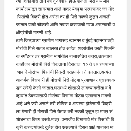
त्या शिकार्‍यास तीन वर्ष तुरुंगवास होऊ शकतो.असे वन्यजीव
कार्यालयातून सांगण्यात आले.मात्र येवढ्या प्रमाणावर जर मोर
पिसांची विक्री होत असेल तर ही पिसे नक्की कुठून आणली
जातात याची चौकशी आणि तपास करण्याची गरज असल्याची प
क्षीप्रेमींची मागणी आहे.
ठाणे जिल्ह्याच्या ग्रामीण भागासह उपनगर व मुंबई महानगरातही
मोरांची पिसे सहज उपलब्ध होत आहेत. शहरांतील काही पिकनि
क स्पॉटवर तर ग्रामीण भागांतील बाजारपेठेत जत्रा,उत्सवात
काहीजण मोरांची पिसे विकताना दिसतात. १० ते २० रुपयांच्या
भावाने मोरांच्या पिसांची विक्री ग्राहकांना ते करतात.अत्यंत
आकर्षक दिसणारी ही मोरांची पिसे मोठ्या प्रमाणावर ग्राहकांक
डून खरेदी केली जातात.घरामध्ये शोसाठी लावण्याकरीता व दे
व्हार्‍यांत ठेवण्यासाठी मोरांच्या पिसांना मोठ्या प्रमाणात मागणी
आहे.असे जरी असले तरी शोपिस व आपल्या हौशेसाठी विक्री
ला येणारी ही मोराची पिसे येतात तरी नक्की कुठून हा मात्र सं
शोधनाचा विषय ठरतो.मात्र, वन्यजीव विभागाचे मोर पिसांची वि
क्री करणार्‍यांकडे दुर्लक्ष होत असल्याचे दिसत आहे.याबाबत मा