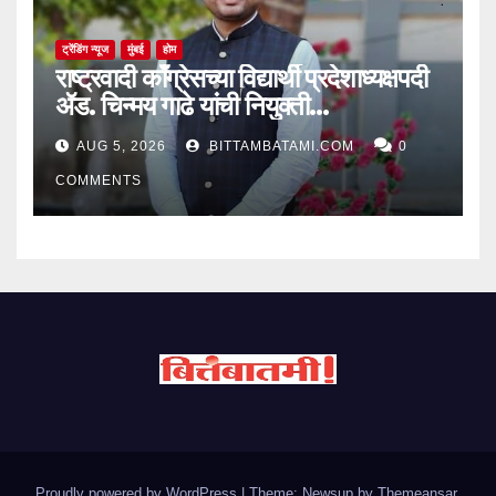
ट्रेंडिंग न्यूज
मुंबई
होम
राष्ट्रवादी काँग्रेसच्या विद्यार्थी प्रदेशाध्यक्षपदी
ॲड. चिन्मय गाढे यांची नियुक्ती…
AUG 5, 2026
BITTAMBATAMI.COM
0
COMMENTS
Proudly powered by WordPress
|
Theme: Newsup by
Themeansar
.