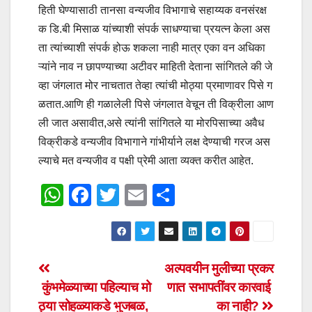
हिती घेण्यासाठी तानसा वन्यजीव विभागाचे सहाय्यक वनसंरक्ष
क डि.बी मिसाळ यांच्याशी संपर्क साधण्याचा प्रयत्न केला अस
ता त्यांच्याशी संपर्क होऊ शकला नाही मात्र एका वन अधिका
ऱ्यांने नाव न छापण्याच्या अटीवर माहिती देताना सांगितले की जे
व्हा जंगलात मोर नाचतात तेव्हा त्यांची मोठ्या प्रमाणावर पिसे ग
ळतात.आणि ही गळालेली पिसे जंगलात वेचून ती विक्रीला आण
ली जात असावीत,असे त्यांनी सांगितले या मोरपिसाच्या अवैध
विक्रीकडे वन्यजीव विभागाने गांभीर्याने लक्ष देण्याची गरज अस
ल्याचे मत वन्यजीव व पक्षी प्रेमी आता व्यक्त करीत आहेत.
W
F
T
E
S
h
a
wi
m
h
at
c
tt
ail
ar
s
e
er
e
Post
अल्पवयीन मुलीच्या प्रकर
A
b
कुंभमेळ्याच्या पहिल्याच मो
णात सभापतींवर कारवाई
navigation
p
o
ठ्या सोहळ्याकडे भुजबळ,
का नाही?