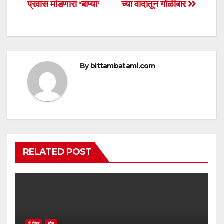
A
b
प्रवास मांडणारा ‘बाप्या’
च्या वादातून गोळीबार
navigation
p
o
p
o
k
By
bittambatami.com
RELATED POST
ई-पेपर
होम