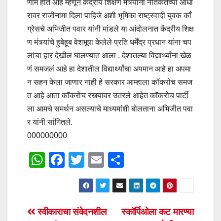
णाम होत आहे म्हणून केंद्रीय शिक्षण मंत्र्यांनी नैतिकतेच्या आधा
रावर राजीनामा दिला पाहिजे अशी भूमिका राष्ट्रवादी युवक काँ
ग्रेसचे अभिजीत पवार यांनी मांडले या आंदोलनात केंद्रीय शिक्ष
ण मंत्र्यांचे हुबेहूब वेशभूषा केलेले प्रति धर्मेंद्र प्रधान यांना चप
लांचा हार देखील घालण्यात आला . देशातल्या विद्यार्थ्यांना खेळ
णं समजलं आहे हा देशातील विद्यार्थ्यांचा अपमान आहे हा अपमा
न सहन केला जाणार नाही हे सरकार आम्हाला कॉकरोच समज
त आहे आता कॉकरोच रस्त्यावर उतरले आहेत कॉकरोच पार्टी
ला आमचे समर्थन असल्याचे माध्यमांशी बोलताना अभिजीत पवा
र यांनी सांगितले.
000000000
W
F
T
E
S
h
a
wi
m
h
at
c
tt
ail
ar
s
e
er
e
Post
स्वीकाराचा संवेदनशील
स्कॉर्पिओला कट मारण्या