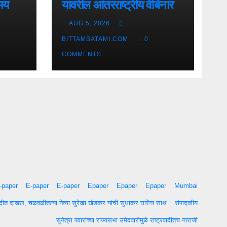
मय गाढे
यावरील आंतरराष्ट्रीय वेबिनारला
देश-
AUG 5, 2026
विदेशातून उत्स्फूर्त प्रतिसाद
BITTAMBATAMI.COM
0
COMMENTS
-paper
E-paper
E-paper
Epaper
Epaper
Epaper
Mumbai
वादीत दाखल, चळवळीतल्या नेत्या सुरेखा खेडकर यांची सुधाकर घारेंना साथ
संपादकीय
सुनेत्रा पवारांच्या राज्यसभा उमेदवारीमुळे राष्ट्रवादीतच नाराजी