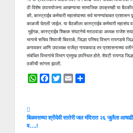
ठी विशेष उपाययोजना आखण्याचा सामाजिक उपक्रमही या बैठकीत न
की, कास्ट्राईब कर्मचारी महासंघाच्या सर्व मागण्यांबाबत प्रशासन प
काळजी घेतली जाईल. या बैठकीला कास्ट्राईब कर्मचारी महासंघ व संघट
भुईगळ, कास्ट्राईब शिक्षक संघटनेचे मराठवाडा अध्यक्ष राजेश सदावर्ते
भागाचे सचिव शिवाजी बिवराळे, जिल्हा परिषद विभाग रायगडचे जिल्हा
ळगावकर आणि उपाध्यक्ष राजेंद्र गायकवाड तर प्रशासनाच्या वतीन
संबंधित विभागांचे विभाग प्रमुख उपस्थित होते. शेवटी रायगड जिल्ह
ठकीची सांगता झाली.
W
F
T
E
S
h
a
wi
m
h
at
c
tt
ail
ar
s
e
er
e
Post
A
b
बिळवसच्या श्रीदेवी सातेरी जल मंदिरात २६ जुलैला आषाढी
navigation
p
o
व….!