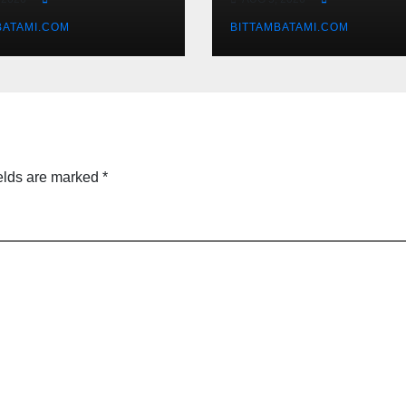
BATAMI.COM
BITTAMBATAMI.COM
elds are marked
*