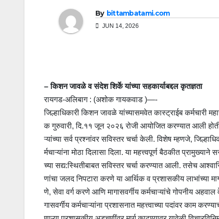
By
bittambatami.com
JUN 14, 2026
– किशन जावळे व संदेश शिर्के यांच्या सहकार्याबद्दल कृतज्ञता
रायगड-अलिबाग : (अशोक गायकवाड )—-
जिल्हाधिकारी किशन जावळे यांच्यासमवेत कास्ट्राईब कर्मचारी महासं
क गुरुवारी, दि.११ जून २०२६ रोजी आयोजित करण्यात आली होती. य
ऱ्यांच्या सर्व प्रश्नांवर सविस्तर चर्चा केली. विशेष म्हणजे, 
र्मचाऱ्यांना मोठा दिलासा दिला. या महत्त्वपूर्ण बैठकीत प्रामुख्य
च्या सद्य:स्थितीबाबत सविस्तर चर्चा करण्यात आली. तसेच आश्वासि
णांचा जलद निपटारा करणे या आर्थिक व प्रशासकीय लाभांच्या मागण्
णे, सेवा वर्ग करणे आणि मागासवर्गीय कर्मचाऱ्यांचे गोपनीय अहवाल
गासवर्गीय कर्मचाऱ्यांना प्रशासनात महत्त्वाच्या पदांवर काम करण
णाऱ्या प्रशासकीय अडचणींवर मार्ग काढण्यावर यावेळी विचारविनिमय झ