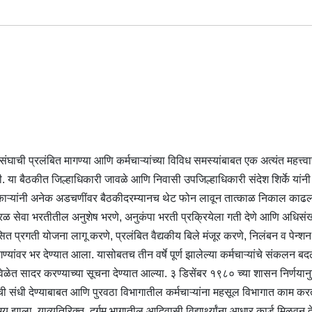
घाची प्रलंबित मागण्या आणि कर्मचाऱ्यांच्या विविध समस्यांबाबत एक अत्यंत महत्त्वा
ा बैठकीत जिल्हाधिकारी जावळे आणि निवासी उपजिल्हाधिकारी संदेश शिर्के यांनी 
जिल्हाधिकाऱ्यांनी अनेक अडचणींवर बैठकीदरम्यानच थेट फोन लावून तात्काळ निकाल काढ
ाने सरळ सेवा भरतीतील अनुशेष भरणे, अनुकंपा भरती प्रक्रियेला गती देणे आणि अधिसंख्
त प्रगती योजना लागू करणे, प्रलंबित वैद्यकीय बिले मंजूर करणे, निलंबन व पेन्श
यांवर भर देण्यात आला. यासोबतच तीन वर्षे पूर्ण झालेल्या कर्मचाऱ्यांचे संकलन 
 वेळेत सादर करण्याच्या सूचना देण्यात आल्या. ३ डिसेंबर १९८० च्या शासन निर्णयान
्याची संधी देण्याबाबत आणि पुरवठा विभागातील कर्मचाऱ्यांना महसूल विभागात काम कर
ाला. याव्यतिरिक्त, दुर्गम भागातील आदिवासी विद्यार्थ्यांना आधार कार्ड मिळवून द