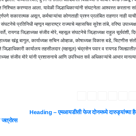
िश्चित करण्यात आला. यावेळी जिल्हाधिकाऱ्यांनी संघटनेला आश्वस्त करताना सा
ूर्णपणे सकारात्मक असून, कर्मचाऱ्यांचा कोणताही प्रश्न प्रलंबित राहणार नाही याची 
नेचे प्रतिनिधी म्हणून महाराष्ट्र राज्याचे महासचिव सुरेश तांबे, वरिष्ठ उपाध्यक्
, रायगड जिल्हाध्यक्ष संजीव मोरे, महसूल संघटनेचे जिल्हाध्यक्ष राहुल सूर्यवंशी, दिव्
ध्यक्ष खंडू बागुल, कार्याध्यक्ष सचिन ओव्हाळ, कोषाध्यक्ष विकास बडे, चिटणीस संत
े जिल्हाधिकारी कार्यालय तहसीलदार (महसूल) चंद्रसेन पवार व रायगड जिल्ह्यातील
ाध्यक्ष संजीव मोरे यांनी प्रशासनाचे आणि उपस्थित सर्व अधिकाऱ्यांचे आभार मानल्या
Heading – एमआयडीसी फेज दोनमध्ये दारुड्यांच्या ह
 जत्रोत्स