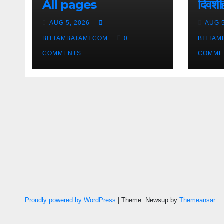
All pages
दिवशीही
आक्र
AUG 5, 2026
AUG 5
BITTAMBATAMI.COM
0
BITTAM
COMMENTS
COMME
Proudly powered by WordPress
|
Theme: Newsup by
Themeansar
.