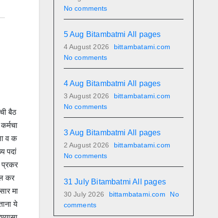
No comments
5 Aug Bitambatmi All pages
4 August 2026
bittambatami.com
No comments
4 Aug Bitambatmi All pages
3 August 2026
bittambatami.com
No comments
ची बैठ
कर्मचा
3 Aug Bitambatmi All pages
ला व क
2 August 2026
bittambatami.com
य पदां
No comments
न प्रकर
बदल कर
31 July Bitambatmi All pages
ुसार मा
30 July 2026
bittambatami.com
No
ताना ये
comments
ेण्यासा