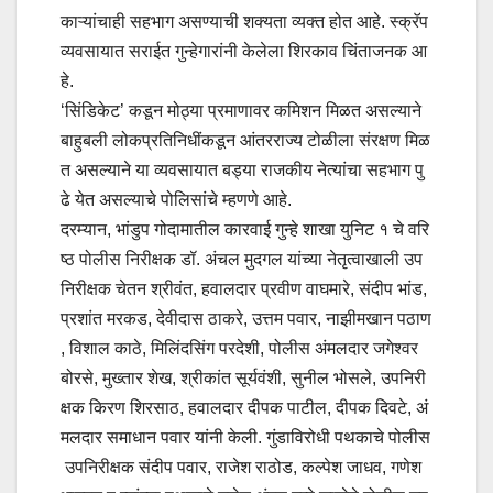
काऱ्यांचाही सहभाग असण्याची शक्यता व्यक्त होत आहे. स्क्रॅप
व्यवसायात सराईत गुन्हेगारांनी केलेला शिरकाव चिंताजनक आ
हे.
‘सिंडिकेट’ कडून मोठ्या प्रमाणावर कमिशन मिळत असल्याने
बाहुबली लोकप्रतिनिधींकडून आंतरराज्य टोळीला संरक्षण मिळ
त असल्याने या व्यवसायात बड्या राजकीय नेत्यांचा सहभाग पु
ढे येत असल्याचे पोलिसांचे म्हणणे आहे.
दरम्यान, भांडुप गोदामातील कारवाई गुन्हे शाखा युनिट १ चे वरि
ष्ठ पोलीस निरीक्षक डॉ. अंचल मुदगल यांच्या नेतृत्वाखाली उप
निरीक्षक चेतन श्रीवंत, हवालदार प्रवीण वाघमारे, संदीप भांड,
प्रशांत मरकड, देवीदास ठाकरे, उत्तम पवार, नाझीमखान पठाण
, विशाल काठे, मिलिंदसिंग परदेशी, पोलीस अंमलदार जगेश्वर
बोरसे, मुख्तार शेख, श्रीकांत सूर्यवंशी, सुनील भोसले, उपनिरी
क्षक किरण शिरसाठ, हवालदार दीपक पाटील, दीपक दिवटे, अं
मलदार समाधान पवार यांनी केली. गुंडाविरोधी पथकाचे पोलीस
उपनिरीक्षक संदीप पवार, राजेश राठोड, कल्पेश जाधव, गणेश