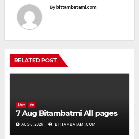
By
bittambatami.com
RELATED POST
ई-पेपर
होम
7 Aug Bitambatmi All pages
AUG 6, 2026
BITTAMBATAMI.COM