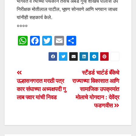
भागवत व त्यांच्या पथकाने तसेच अंबड गुन्हे शाखेचे पोलीस उप
निरीक्षक मोतीलाल पाटील, भूषण सोनवणे आणि भगवान जाधव
यांनीही सहकार्य केले.
००००
W
F
T
E
S
h
a
wi
m
h
at
c
tt
ail
ar
s
e
er
e
Post
स्टँडर्ड चार्टर्ड बँकेचे
A
b
उल्हासनगरात मराठी पत्र
राज्याच्या विकासात आणि
navigation
p
o
कार संघाच्या अध्यक्षपदी गु
सामाजिक उपक्रमांत
p
o
लाब पवार यांची निवड
मोलाचे योगदान : देवेंद्र
फडणवीस
k