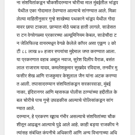
ना संशयितांकडून चौकशीदरम्यान चोरीचा माल मुंबईतील भांडूप
येथील एका गोदामात ठेवण्यात आल्याचे सांगण्यात आले. मिळा
लेल्या माहितीनुसार गुन्हे शाखेच्या पथकाने भांडूप येथील गोदा
मावर छापा टाकला. छाप्यात मोठे घबाड हाती लागले. साडेसत
रा टन वेगवेगळ्या प्रकारच्या अल्यूमिनियम केबल, साडेचौदा ट
न जेलिफिल्ड वायरमधून वेगळे केलेले कॉपर असा एकूण २ को
टी ८८ लाख ४० हजार रुपयांचा मुद्देमाल जप्त करण्यात आला.
या प्रकरणात वहाब अब्दुल नवाज, सुरेश दिलीप वैराळ, बसंत
लाल राजाराम यादव, कमलेशकुमार सुखदेव रविदास, तनवीर मु
फसीर शेख आणि राजकुमार केशुलाल जैन यांना अटक करण्या
त आली. तपासादरम्यान संशयितांकडून सरकारवाडा, मुंबई
नाका, इंदिरानगर आणि म्हसरूळ पोलीस ठाण्यांच्या हद्दीतील के
बल चोरीचे पाच गुन्हे उघडकीस आल्याचे पोलिसांकडून सांग
ण्यात आले.
दरम्यान, हे प्रकरण खूपच गंभीर असल्याचे संशयितांच्या चौक
शीतून आढळून आल्याचे पुढे आले आहे. काही बड्या राजकीय ने
त्यांसह संबंधित कंपनीचे अधिकारी आणि अन्य विभागाच्या अधि