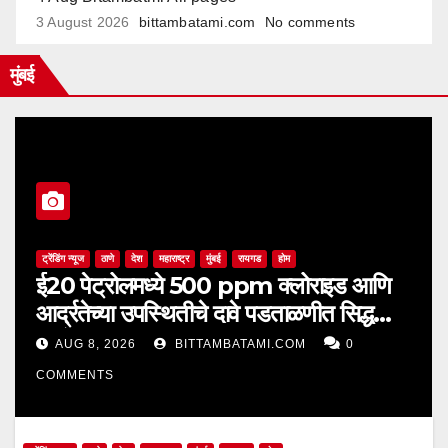
3 August 2026
bittambatami.com
No comments
मुंबई
ट्रेंडिंग न्यूज
ठाणे
देश
महाराष्ट्र
मुंबई
रायगड
होम
ई20 पेट्रोलमध्ये 500 ppm क्लोराइड आणि
आर्द्रतेच्या उपस्थितीचे दावे पडताळणीत सिद्ध
झाले नाहीत
AUG 8, 2026
BITTAMBATAMI.COM
0
COMMENTS