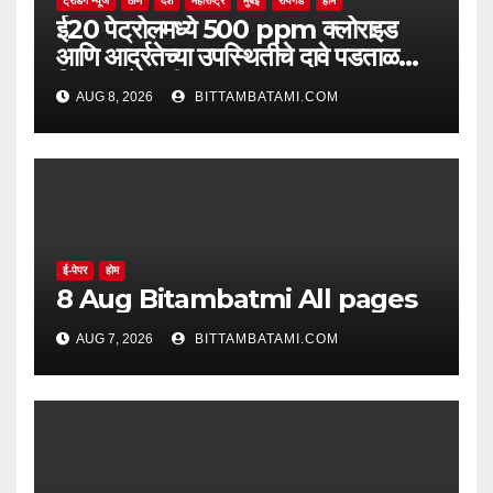
ट्रेंडिंग न्यूज
ठाणे
देश
महाराष्ट्र
मुंबई
रायगड
होम
ई20 पेट्रोलमध्ये 500 ppm क्लोराइड
आणि आर्द्रतेच्या उपस्थितीचे दावे पडताळणीत
सिद्ध झाले नाहीत
AUG 8, 2026
BITTAMBATAMI.COM
ई-पेपर
होम
8 Aug Bitambatmi All pages
AUG 7, 2026
BITTAMBATAMI.COM