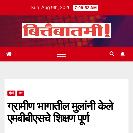
Skip
Sun. Aug 9th, 2026
7:09:53 AM
to
content
मुंबई
होम
ग्रामीण भागातील मुलांनी केले
एमबीबीएसचे शिक्षण पूर्ण