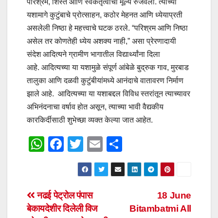
परिश्रम, शिस्त आणि स्वकर्तृत्वाची मूल्ये रुजवली. त्याच्या
यशामागे कुटुंबाचे प्रोत्साहन, कठोर मेहनत आणि ध्येयाप्रती
असलेली निष्ठा हे महत्त्वाचे घटक ठरले. “परिश्रम आणि निष्ठा
असेल तर कोणतेही ध्येय अशक्य नाही,” असा प्रेरणादायी
संदेश आदित्यने ग्रामीण भागातील विद्यार्थ्यांना दिला
आहे. आदित्यच्या या यशामुळे संपूर्ण आंबेळे बुद्रुक गाव, मुरबाड
तालुका आणि दळवी कुटुंबीयांमध्ये आनंदाचे वातावरण निर्माण
झाले आहे. आदित्यच्या या यशाबद्दल विविध स्तरांतून त्याच्यावर
अभिनंदनाचा वर्षाव होत असून, त्याच्या भावी वैद्यकीय
कारकिर्दीसाठी शुभेच्छा व्यक्त केल्या जात आहेत.
W
F
T
E
S
h
a
wi
m
h
at
c
tt
ail
ar
s
e
er
e
Post
नढई पेट्रोल पंपास
18 June
A
b
बेकायदेशीर दिलेली विज
Bitambatmi All