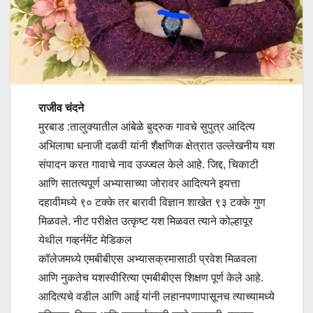
राजीव चंदने
मुरबाड :तालुक्यातील आंबेळे बुद्रुक गावचे सुपुत्र आदित्य
अभिलाषा धनाजी दळवी यांनी शैक्षणिक क्षेत्रात उल्लेखनीय यश
संपादन करत गावाचे नाव उज्ज्वल केले आहे. जिद्द, चिकाटी
आणि सातत्यपूर्ण अभ्यासाच्या जोरावर आदित्यने इयत्ता
दहावीमध्ये ९० टक्के तर बारावी विज्ञान शाखेत ९३ टक्के गुण
मिळवले. नीट परीक्षेत उत्कृष्ट यश मिळवत त्याने कोल्हापूर
येथील गव्हर्नमेंट मेडिकल
कॉलेजमध्ये एमबीबीएस अभ्यासक्रमासाठी प्रवेश मिळवला
आणि नुकतेच यशस्वीरित्या एमबीबीएस शिक्षण पूर्ण केले आहे.
आदित्यचे वडील आणि आई यांनी लहानपणापासूनच त्याच्यामध्ये