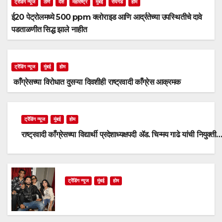
ट्रेंडिंग न्यूज
ठाणे
देश
महाराष्ट्र
मुंबई
रायगड
होम
ई20 पेट्रोलमध्ये 500 ppm क्लोराइड आणि आर्द्रतेच्या उपस्थितीचे दावे
पडताळणीत सिद्ध झाले नाहीत
ट्रेंडिंग न्यूज
मुंबई
होम
काँग्रेसच्या विरोधात दुसऱ्या दिवशीही राष्ट्रवादी काँग्रेस आक्रमक
ट्रेंडिंग न्यूज
मुंबई
होम
राष्ट्रवादी काँग्रेसच्या विद्यार्थी प्रदेशाध्यक्षपदी ॲड. चिन्मय गाढे यांची नियुक्ती
ट्रेंडिंग न्यूज
मुंबई
होम