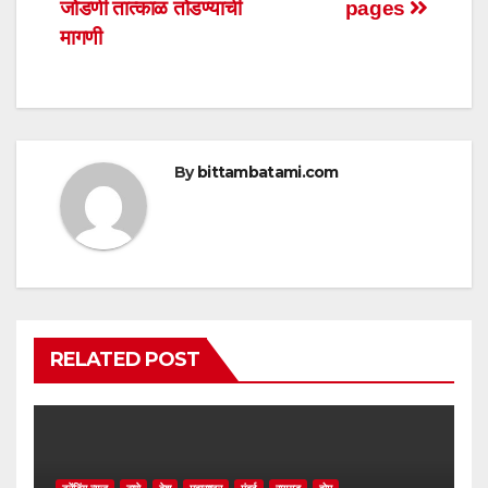
navigation
p
o
जोडणी तात्काळ तोडण्याची
pages
p
o
मागणी
k
By
bittambatami.com
RELATED POST