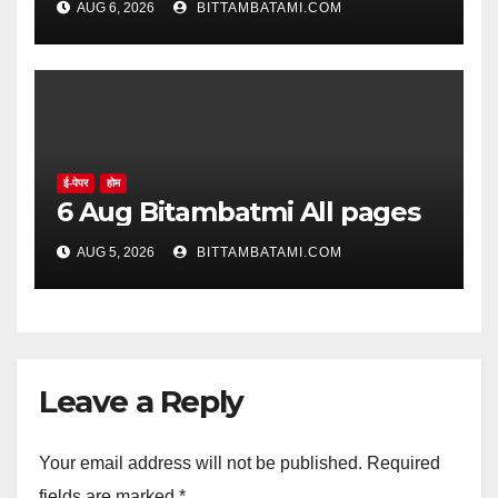
AUG 6, 2026
BITTAMBATAMI.COM
ई-पेपर
होम
6 Aug Bitambatmi All pages
AUG 5, 2026
BITTAMBATAMI.COM
Leave a Reply
Your email address will not be published.
Required
fields are marked
*