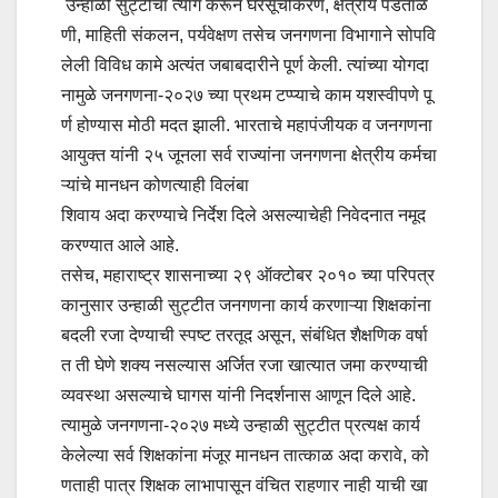
उन्हाळी सुट्टीचा त्याग करून घरसूचीकरण, क्षेत्रीय पडताळ
णी, माहिती संकलन, पर्यवेक्षण तसेच जनगणना विभागाने सोपवि
लेली विविध कामे अत्यंत जबाबदारीने पूर्ण केली. त्यांच्या योगदा
नामुळे जनगणना-२०२७ च्या प्रथम टप्प्याचे काम यशस्वीपणे पू
र्ण होण्यास मोठी मदत झाली. भारताचे महापंजीयक व जनगणना
आयुक्त यांनी २५ जूनला सर्व राज्यांना जनगणना क्षेत्रीय कर्मचा
ऱ्यांचे मानधन कोणत्याही विलंबा
शिवाय अदा करण्याचे निर्देश दिले असल्याचेही निवेदनात नमूद
करण्यात आले आहे.
तसेच, महाराष्ट्र शासनाच्या २९ ऑक्टोबर २०१० च्या परिपत्र
कानुसार उन्हाळी सुट्टीत जनगणना कार्य करणाऱ्या शिक्षकांना
बदली रजा देण्याची स्पष्ट तरतूद असून, संबंधित शैक्षणिक वर्षा
त ती घेणे शक्य नसल्यास अर्जित रजा खात्यात जमा करण्याची
व्यवस्था असल्याचे घागस यांनी निदर्शनास आणून दिले आहे.
त्यामुळे जनगणना-२०२७ मध्ये उन्हाळी सुट्टीत प्रत्यक्ष कार्य
केलेल्या सर्व शिक्षकांना मंजूर मानधन तात्काळ अदा करावे, को
णताही पात्र शिक्षक लाभापासून वंचित राहणार नाही याची खा