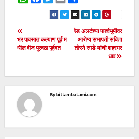
h
a
wi
m
h
at
c
tt
ail
ar
s
e
er
e
Post
रेड अलर्टच्या पार्श्वभूमीवर
A
b
भर पावसात कल्याण पूर्व म
आरोग्य सभापती सविता
navigation
p
o
धील वीज पुरवठा पूर्ववत
तोरणे रगडे यांची शहरभर
p
o
धाव
k
By
bittambatami.com