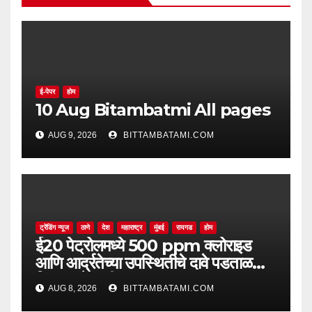
ई-पेपर
होम
10 Aug Bitambatmi All pages
AUG 9, 2026
BITTAMBATAMI.COM
ट्रेंडिंग न्यूज
ठाणे
देश
महाराष्ट्र
मुंबई
रायगड
होम
ई20 पेट्रोलमध्ये 500 ppm क्लोराइड
आणि आर्द्रतेच्या उपस्थितीचे दावे पडताळणीत
सिद्ध झाले नाहीत
AUG 8, 2026
BITTAMBATAMI.COM