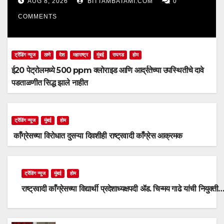
AUG 8, 2026
BITTAMBATAMI.COM
0
COMMENTS
ट्रेंडिंग न्यूज
ठाणे
देश
महाराष्ट्र
मुंबई
रायगड
होम
ई20 पेट्रोलमध्ये 500 ppm क्लोराइड आणि आर्द्रतेच्या उपस्थितीचे दावे
पडताळणीत सिद्ध झाले नाहीत
ट्रेंडिंग न्यूज
मुंबई
होम
काँग्रेसच्या विरोधात दुसऱ्या दिवशीही राष्ट्रवादी काँग्रेस आक्रमक
ट्रेंडिंग न्यूज
मुंबई
होम
राष्ट्रवादी काँग्रेसच्या विद्यार्थी प्रदेशाध्यक्षपदी ॲड. चिन्मय गाढे यांची नियुक्ती