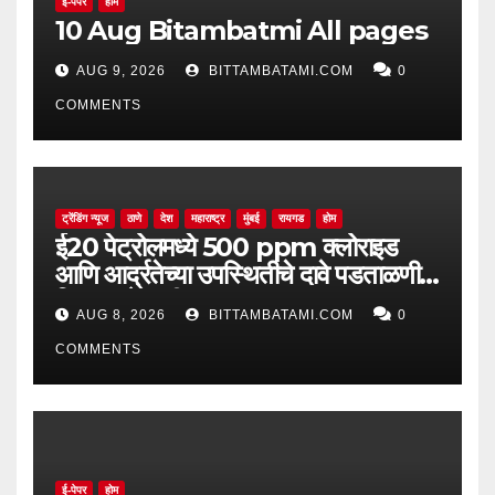
ई-पेपर
होम
10 Aug Bitambatmi All pages
AUG 9, 2026
BITTAMBATAMI.COM
0
COMMENTS
ट्रेंडिंग न्यूज
ठाणे
देश
महाराष्ट्र
मुंबई
रायगड
होम
ई20 पेट्रोलमध्ये 500 ppm क्लोराइड
आणि आर्द्रतेच्या उपस्थितीचे दावे पडताळणीत
सिद्ध झाले नाहीत
AUG 8, 2026
BITTAMBATAMI.COM
0
COMMENTS
ई-पेपर
होम