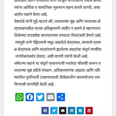
ओसंडतो आणि परिसरात पाणी साचून नागरिकांना तसेच करदा
त्यांना आर्थिक व सामाजिक नुकसान सहन करावे लागते, असा
आरोप पक्षाने केला आहे.
देशपांडे यांनी पुढे म्हटले की, तलावाच्या मूळ आणि सध्याच्या क्षे
त्रफळामधील फरक अधिकृतपणे जाहीर न करणे हे महानगरपा
लिकेच्या पारदर्शक कारभाराच्या तत्त्वाला तिलांजली देणारे आहे.
त्यामुळे ठाणे गॅझेटमध्ये नमूद असलेले क्षेत्रफळ, सध्याचे प्रत्य
क्ष क्षेत्रफळ आणि कालांतराने झालेल्या बदलांचा संपूर्ण तपशील
नागरिकांसमोर ठेवावा, अशी मागणी त्यांनी केली आहे.
धर्मराज्य पक्षाने या संपूर्ण प्रकरणाची स्वतंत्र चौकशी करून त
लावाच्या मूळ हद्दीचे संरक्षण, अतिक्रमणांचा आढावा आणि भवि
ष्यातील पूरस्थिती टाळण्यासाठी दीर्घकालीन उपाययोजना राब
विण्याची मागणीही केली आहे.
W
F
T
E
S
h
a
wi
m
h
at
c
tt
ail
ar