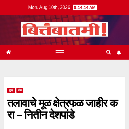
Skip
Mon. Aug 10th, 2026
9:14:15 AM
to
content
मुंबई
होम
तलावाचे मूळ क्षेत्रफळ जाहीर क
रा – नितीन देशपांडे