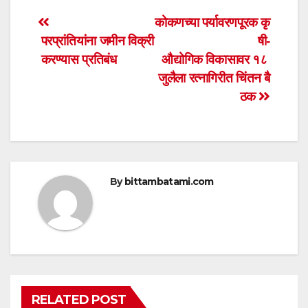
s
e
er
e
Post
कोकणच्या पर्यावरणपूरक कृ
A
b
परप्रांतियांना जमीन विक्री
षी-
navigation
p
o
करण्यास प्रतिबंध
औद्योगिक विकासावर १८
p
o
जुलैला रत्नागिरीत चिंतन बै
ठक
k
By
bittambatami.com
RELATED POST