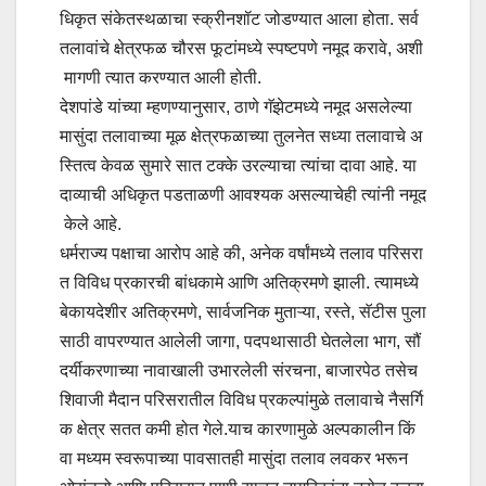
धिकृत संकेतस्थळाचा स्क्रीनशॉट जोडण्यात आला होता. सर्व
तलावांचे क्षेत्रफळ चौरस फूटांमध्ये स्पष्टपणे नमूद करावे, अशी
मागणी त्यात करण्यात आली होती.
देशपांडे यांच्या म्हणण्यानुसार, ठाणे गॅझेटमध्ये नमूद असलेल्या
मासुंदा तलावाच्या मूळ क्षेत्रफळाच्या तुलनेत सध्या तलावाचे अ
स्तित्व केवळ सुमारे सात टक्के उरल्याचा त्यांचा दावा आहे. या
दाव्याची अधिकृत पडताळणी आवश्यक असल्याचेही त्यांनी नमूद
केले आहे.
धर्मराज्य पक्षाचा आरोप आहे की, अनेक वर्षांमध्ये तलाव परिसरा
त विविध प्रकारची बांधकामे आणि अतिक्रमणे झाली. त्यामध्ये
बेकायदेशीर अतिक्रमणे, सार्वजनिक मुताऱ्या, रस्ते, सॅटीस पुला
साठी वापरण्यात आलेली जागा, पदपथासाठी घेतलेला भाग, सौं
दर्यीकरणाच्या नावाखाली उभारलेली संरचना, बाजारपेठ तसेच
शिवाजी मैदान परिसरातील विविध प्रकल्पांमुळे तलावाचे नैसर्गि
क क्षेत्र सतत कमी होत गेले.याच कारणामुळे अल्पकालीन किं
वा मध्यम स्वरूपाच्या पावसातही मासुंदा तलाव लवकर भरून