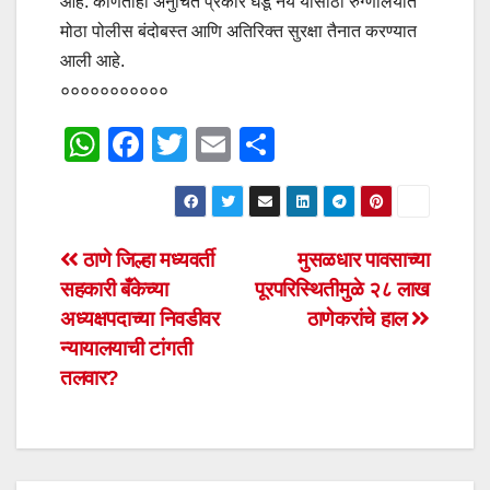
आहे. कोणताही अनुचित प्रकार घडू नये यासाठी रुग्णालयात
मोठा पोलीस बंदोबस्त आणि अतिरिक्त सुरक्षा तैनात करण्यात
आली आहे.
०००००००००००
W
F
T
E
S
h
a
wi
m
h
at
c
tt
ail
ar
s
e
er
e
Post
ठाणे जिल्हा मध्यवर्ती
मुसळधार पावसाच्या
A
b
सहकारी बँकेच्या
पूरपरिस्थितीमुळे २८ लाख
navigation
p
o
अध्यक्षपदाच्या निवडीवर
ठाणेकरांचे हाल
p
o
न्यायालयाची टांगती
तलवार?
k