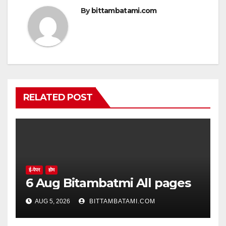
By
bittambatami.com
RELATED POST
ई-पेपर
होम
6 Aug Bitambatmi All pages
AUG 5, 2026
BITTAMBATAMI.COM