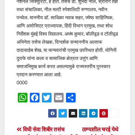
नॅशनल सिक्युरिटी, हे होते. तसेच डॉ. शुभदा नील, स्रीरोग तज्ञ
तथा संचालिका, नील मल्टी स्पेशालिटी रुग्णालय, नवीन
पनवेल. माननीय डॉ. साधिका नवाब सहर, ज्येष्ठ साहित्यिक,
आणि असोसिएट प्राध्यापक, हिंदी विभाग प्रमुख, तथा शोध
निर्देशक मुंबई विश्व विद्यालय. अभंष कुमार, बॉलीवूड व टॉलीवूड
अभिनेता तसेच लेखक, दिग्दर्शक सन्माननीय अल्ताफ
दादासाहेब शेख, या मान्यवरांची प्रमुख उपस्थित होती. योगिनी
दुराफे यांना कला व सामाजिक क्षेत्रात उत्तुंग आणि
समाजभिमुख कार्य करत असल्यामुळे राज्यस्तरीय पुरस्कार
प्रदान करण्यात आला आहे.
0000
W
F
T
E
S
h
a
wi
m
h
at
c
tt
ail
ar
s
e
er
e
Post
विधी सेवा शिबीर तसंच
ठाण्यातील चरई येथे