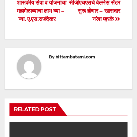
A
b
शासकीय सेवा व योजनांचा
सीजीएचएसचे वेलनेस सेंटर
navigation
p
o
महामेळाव्याचा लाभ घ्या –
सुरू होणार – खासदार
p
o
न्या. ए.एस.राजंदेकर
नरेश म्हस्के
k
By
bittambatami.com
RELATED POST