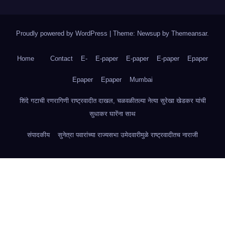
Proudly powered by WordPress
|
Theme: Newsup by
Themeansar
.
Home
Contact
E-
E-paper
E-paper
E-paper
Epaper
Epaper
Epaper
Mumbai
शिंदे गटाची रणरागिणी राष्ट्रवादीत दाखल, चळवळीतल्या नेत्या सुरेखा खेडकर यांची
सुधाकर घारेंना साथ
संपादकीय
सुनेत्रा पवारांच्या राज्यसभा उमेदवारीमुळे राष्ट्रवादीतच नाराजी