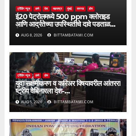
ट्रेंडिंग न्यूज
ठाणे
देश
महाराष्ट्र
मुंबई
रायगड
होम
ई20 पेट्रोलमध्ये 500 ppm क्लोराइड
आणि आर्द्रतेच्या उपस्थितीचे दावे पडताळणीत
सिद्ध झाले नाहीत
AUG 8, 2026
BITTAMBATAMI.COM
ट्रेंडिंग न्यूज
ठाणे
होम
युवा सक्षमीकरण व करिअर विषयावरील आंतररा
ष्ट्रीय वेबिनारला देश-
विदेशातून उत्स्फूर्त प्रतिसाद
AUG 5, 2026
BITTAMBATAMI.COM