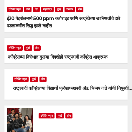
ट्रेंडिंग न्यूज
ठाणे
देश
महाराष्ट्र
मुंबई
रायगड
होम
ई20 पेट्रोलमध्ये 500 ppm क्लोराइड आणि आर्द्रतेच्या उपस्थितीचे दावे
पडताळणीत सिद्ध झाले नाहीत
ट्रेंडिंग न्यूज
मुंबई
होम
काँग्रेसच्या विरोधात दुसऱ्या दिवशीही राष्ट्रवादी काँग्रेस आक्रमक
ट्रेंडिंग न्यूज
मुंबई
होम
राष्ट्रवादी काँग्रेसच्या विद्यार्थी प्रदेशाध्यक्षपदी ॲड. चिन्मय गाढे यांची नियुक्ती
ट्रेंडिंग न्यूज
मुंबई
होम