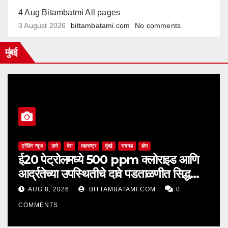
4 Aug Bitambatmi All pages
3 August 2026
bittambatami.com
No comments
मुंबई
ट्रेंडिंग न्यूज
ठाणे
देश
महाराष्ट्र
मुंबई
रायगड
होम
ई20 पेट्रोलमध्ये 500 ppm क्लोराइड आणि
आर्द्रतेच्या उपस्थितीचे दावे पडताळणीत सिद्ध
झाले नाहीत
AUG 8, 2026
BITTAMBATAMI.COM
0
COMMENTS