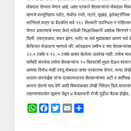
मोबदला देण्यात येणार आहे. अशा प्रकारे शेतकऱ्यांना मोबदला मिळण
म्हणजे वस्तूनिहाय प्लॉट, तेथील रस्ते, गटारे, भूखंड, इलेक्ट्रॉ
सांगितले.मात्र या बैठकीत सर्व १९८ शेतकरी उपस्थित न राहिल्याने
येणार असल्याचे स्पष्ट केले.यावेळी जिल्हाधिकारी अशोक शिनगारे 
दिली. एफएसआय, बफर झोन, प्लॉट या सर्व मुद्यांबाबत आपण सर्व श
कैफियत मांडताना म्हणाले की, कांदळवन जमीन व ज्या शेतकऱ्यांच्
२२.५ टक्के व १२ .५ टक्के बाबत केलेला उल्लेख नाही. तसेच मालकी
समिती संस्थेस तसेच शेतकऱ्यांना १५ दिवसांची मुदत देऊन शासन 
आमचा विरोध नाही परंतू मोबदला कशा प्रकारचा देणार, याचा लेखी 
प्रताप सरनाईक यांना प्रकल्पग्रस्त शेतकऱ्यांच्या अटी व शर्तींस
कापरा देवाचे नाव देणे आदी विषयांबाबत लेखी निवेदन दिले.याप्रस
राहण्यासंदर्भात सूचना देवून ७ फेब्रुवारी रोजी पुढील बैठक होईल,
W
F
T
E
S
h
a
wi
m
h
at
c
tt
ail
ar