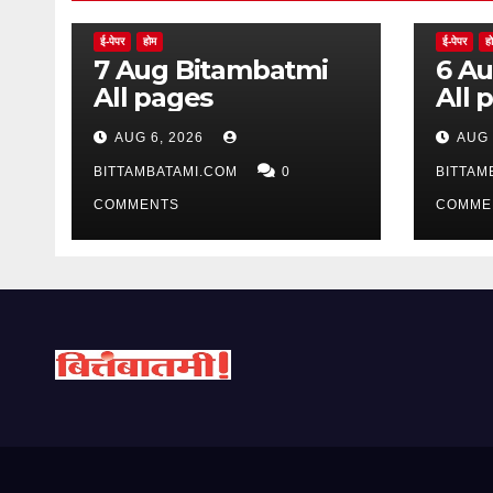
ई-पेपर
होम
ई-पेपर
ह
7 Aug Bitambatmi
6 Aug Bitam
All pages
All 
AUG 6, 2026
AUG 
BITTAMBATAMI.COM
0
BITTAM
COMMENTS
COMME