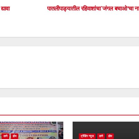
्यावा
पातलीपाड्यातील रहिवाशांचा`जंगल बचाओ’चा न
ठाणे
होम
ट्रेंडिंग न्यूज
ठाणे
होम