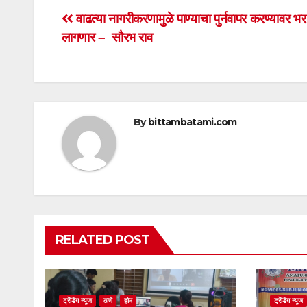
s
e
er
e
Post
वाढत्या नागरीकरणामुळे पाण्याचा पुर्नवापर करण्यावर भर द
A
b
लागणार – सौरभ राव
navigation
p
o
p
o
k
By
bittambatami.com
RELATED POST
ट्रेंडिंग न्यूज
ठाणे
होम
ट्रेंडिंग न्यूज