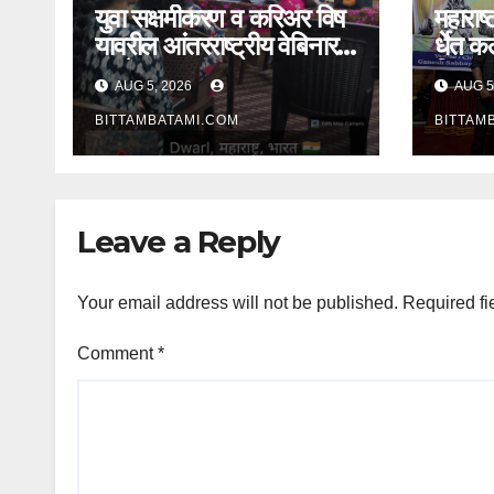
युवा सक्षमीकरण व करिअर विष
महाराष्
यावरील आंतरराष्ट्रीय वेबिनार
र्धेत 
ला देश-
जिमचा
AUG 5, 2026
AUG 5
विदेशातून उत्स्फूर्त प्रतिसाद
BITTAMBATAMI.COM
BITTAM
Leave a Reply
Your email address will not be published.
Required fi
Comment
*