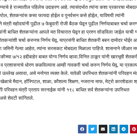
्याचे हे राज्यातील पहिलेच उदाहरण आहे. त्यासंदर्भात त्यांना कशा प्रकारचा मोबद
निक पोल, शेतकऱ्यांस कसा फायदा होईल व पुनर्वसन कसे होईल, याविषयी त्यांनी
 मंत्री महोदयांनी पुढील ७ फेबुवारी रोजी बैठक घेवून पुढील निर्णयाबाबत चर्चा करण
यांनी बाधित शेतकऱ्यांना आपले मत विचारात घेवून हा प्रश्न सोडविला जाईल याची ग्
ेतकऱ्यांशी चर्चा करुनच निर्णय घेवू. याप्रसंगी बाधित शेतकरी बबन दामोदर भोईर
या जमिनी गेल्या आहेत, त्यांना सरसकट मोबदला मिळाला पाहिजे. शासनाने जीआर मध्
च्या ७/१२ हद्दीबाहेर बाबत योग्य निर्णय व्हावा.विनित ठाकूर यांनी खारभूमी शेतकर
व प्रशासनाचे धोरण कळविल्यास आम्ही गावकरी चर्चा करुन निर्णय घेवू. या प्रकल्
उल्लेख असावा, असे मनोगत व्यक्त केले. यावेळी उपस्थित शेतकऱ्यांनी परिवहन मंत
ह खेळाचे मैदान, हॉस्पिटल, शाळा, कौशल्य शिक्षण, नजराना माफ, मेट्रो कारशेडला श्
ंगी परिवहन मंत्री प्रताप सरनाईक यांनी १९८ बाधित सर्व शेतकऱ्यांना उपस्थित
 असे शेवटी सांगितले.