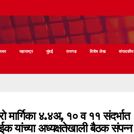
लघर
महाराष्ट्र
मुंबई
रायगड
विशेष लेख
संपादकीय
रो मार्गिका ४.४अ, १० व ११ संदर्भात
क यांच्या अध्यक्षतेखाली बैठक संपन्न