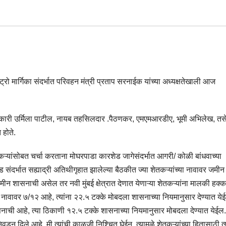
रो मार्गिका संदर्भात परिवहन मंत्री प्रताप सरनाईक यांच्या अध्यक्षतेखाली आज
ाधिकारी उर्मिला पाटील, नायब तहसिलदार .पैठणकर, एमएमआरडीए, भूमी अभिलेख, त
 होते.
ऱ्यांसोबत चर्चा करताना मोघरपाडा कारशेड जागेसंदर्भात आगरी/ कोळी बांधवाच्या
ेड संदर्भात सह्याद्री अतिथीगृहात झालेल्या बैठकीत ज्या शेतकऱ्यांच्या नावावर जमी
जमीन शासनाची असेल तर नवी मुंबई क्षेत्रात देणात येणाऱ्या शेतकऱ्यांना मालकी हक्क
या नावावर ७/१२ आहे, त्यांना २२.५ टक्के मोबदला शासनाच्या नियमानुसार देण्यात येई
सनाची आहे, त्या ठिकाणी १२.५ टक्के शासनाच्या नियमानुसार मोबदला देण्यात येईल
ून दिले आहे. मी त्यांची काळजी निश्चित घेईन. त्यामुळे शेतकऱ्यांच्या हितासाठी त्य