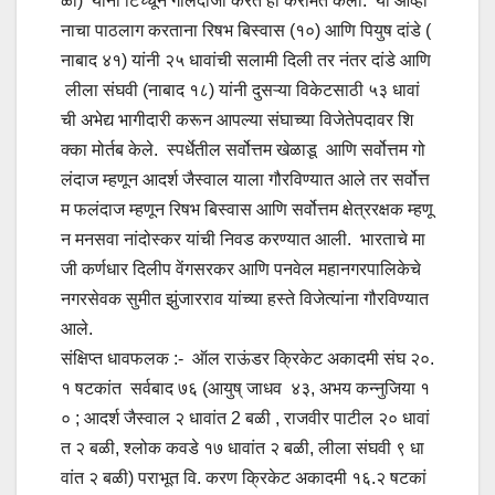
ळी) यांनी टिच्चून गोलंदाजी करत ही करामत केली. या आव्हा
नाचा पाठलाग करताना रिषभ बिस्वास (१०) आणि पियुष दांडे (
नाबाद ४१) यांनी २५ धावांची सलामी दिली तर नंतर दांडे आणि
लीला संघवी (नाबाद १८) यांनी दुसऱ्या विकेटसाठी ५३ धावां
ची अभेद्य भागीदारी करून आपल्या संघाच्या विजेतेपदावर शि
क्का मोर्तब केले. स्पर्धेतील सर्वोत्तम खेळाडू आणि सर्वोत्तम गो
लंदाज म्हणून आदर्श जैस्वाल याला गौरविण्यात आले तर सर्वोत्त
म फलंदाज म्हणून रिषभ बिस्वास आणि सर्वोत्तम क्षेत्ररक्षक म्हणू
न मनसवा नांदोस्कर यांची निवड करण्यात आली. भारताचे मा
जी कर्णधार दिलीप वेंगसरकर आणि पनवेल महानगरपालिकेचे
नगरसेवक सुमीत झुंजारराव यांच्या हस्ते विजेत्यांना गौरविण्यात
आले.
संक्षिप्त धावफलक :- ऑल राऊंडर क्रिकेट अकादमी संघ २०.
१ षटकांत सर्वबाद ७६ (आयुष् जाधव ४३, अभय कन्नुजिया १
० ; आदर्श जैस्वाल २ धावांत 2 बळी , राजवीर पाटील २० धावां
त २ बळी, श्लोक कवडे १७ धावांत २ बळी, लीला संघवी ९ धा
वांत २ बळी) पराभूत वि. करण क्रिकेट अकादमी १६.२ षटकां