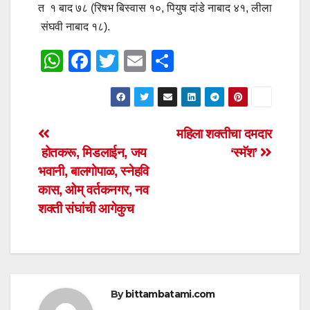
त १ बाद ७८ (रिषभ बिस्वास १०, पियुष दांडे नाबाद ४१, लीला
संघवी नाबाद १८).
W
F
T
E
S
h
a
wi
m
h
at
c
tt
ail
ar
s
e
er
e
Post
महिला शक्तीचा दमदार
A
b
होतकरू, मिडलाईन, जय
‘स्मॅश’
navigation
p
o
भवानी, बालगोपाळ, स्नेहवि
p
o
कास, ओम् वर्तकनगर, नव
शक्ती संघांची आगेकुच
k
By
bittambatami.com