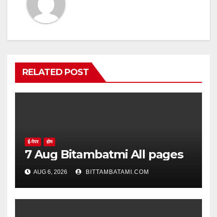
RELATED POST
ई-पेपर
होम
7 Aug Bitambatmi All pages
AUG 6, 2026
BITTAMBATAMI.COM