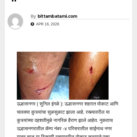
By
bittambatami.com
APR 16, 2026
उल्हासनगर ( सुनिल इंगळे ): उल्हासनगर शहरात मोकाट आणि
चावक्या कुत्र्यांचा सुळसुळाट झाला आहे. रस्त्यावरील या
कुत्र्यांच्या दहशतीमुळे नागरिक हैराण झाले आहेत. नुकताच
उल्हासनगरातील कॅम्प नंबर -४ परिसरातील साईनाथ नगर
यादव चाळ या ठिकाणी रस्त्यावरील मोकाट कुत्र्याने एका