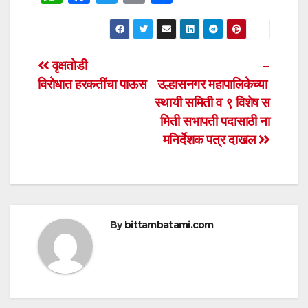
h
a
wi
m
h
at
c
tt
ail
ar
s
e
er
e
Post
वृक्षतोडी
–
A
b
विरोधात हरकतींचा पाऊस
उल्हासनगर महापालिकेच्या
navigation
p
o
स्थायी समिती व ९ विशेष स
p
o
मिती सभापती पदासाठी ना
मनिर्देशक पत्र दाखल
k
By
bittambatami.com