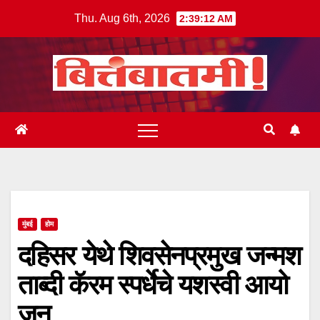
Skip
Thu. Aug 6th, 2026
2:39:12 AM
to
content
मुंबई
होम
दहिसर येथे शिवसेनप्रमुख जन्मश
ताब्दी कॅरम स्पर्धेचे यशस्वी आयो
जन