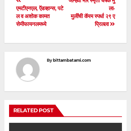
Post
जान्हवी मोरे स्मृती चषक मु
A
b
एमटीएनएल, ऍडव्हान्स, पटे
ला-
navigation
p
o
ल व अशोक कामत
मुलींची कॅरम स्पर्धा २९ ए
p
o
सेमीफायनलमध्ये
प्रिलला
k
By
bittambatami.com
RELATED POST