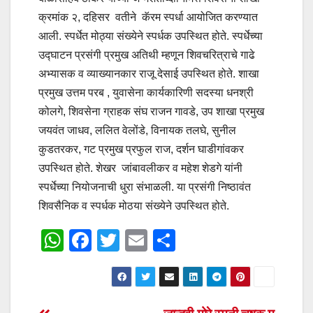
क्रमांक २, दहिसर वतीने कॅरम स्पर्धा आयोजित करण्यात
आली. स्पर्धेत मोठ्या संख्येने स्पर्धक उपस्थित होते. स्पर्धेच्या
उद्घाटन प्रसंगी प्रमुख अतिथी म्हणून शिवचरित्राचे गाढे
अभ्यासक व व्याख्यानकार राजू देसाई उपस्थित होते. शाखा
प्रमुख उत्तम परब , युवासेना कार्यकारिणी सदस्या धनश्री
कोलगे, शिवसेना ग्राहक संघ राजन गावडे, उप शाखा प्रमुख
जयवंत जाधव, ललित वेलोंडे, विनायक तलघे, सुनील
कुडतरकर, गट प्रमुख प्रफुल राज, दर्शन घाडीगांवकर
उपस्थित होते. शेखर जांबावलीकर व महेश शेडगे यांनी
स्पर्धेच्या नियोजनाची धुरा संभाळली. या प्रसंगी निष्ठावंत
शिवसैनिक व स्पर्धक मोठया संख्येने उपस्थित होते.
W
F
T
E
S
h
a
wi
m
h
at
c
tt
ail
ar
s
e
er
e