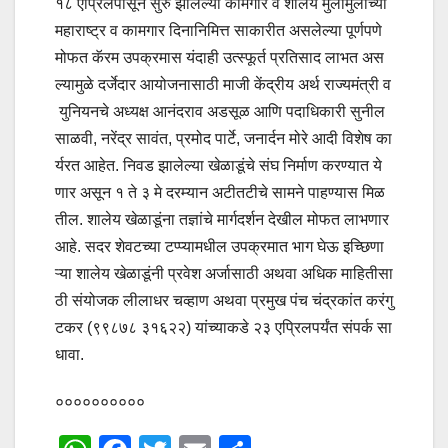
१८ एप्रिलपासून सुरु झालेल्या कामगार व शालेय मुलामुलींच्या
महाराष्ट्र व कामगार दिनानिमित्त साकारीत असलेल्या पूर्णपणे
मोफत कॅरम उपक्रमास यंदाही उत्स्फूर्त प्रतिसाद लाभत अस
ल्यामुळे दर्जेदार आयोजनासाठी माजी केंद्रीय अर्थ राज्यमंत्री व
युनियनचे अध्यक्ष आनंदराव अडसूळ आणि पदाधिकारी सुनील
साळवी, नरेंद्र सावंत, प्रमोद पार्टे, जनार्दन मोरे आदी विशेष का
र्यरत आहेत. निवड झालेल्या खेळाडूंचे संघ निर्माण करण्यात ये
णार असून १ ते ३ मे दरम्यान अटीतटीचे सामने पाहण्यास मिळ
तील. शालेय खेळाडूंना तज्ञांचे मार्गदर्शन देखील मोफत लाभणार
आहे. सदर शेवटच्या टप्प्यामधील उपक्रमात भाग घेऊ इच्छिणा
ऱ्या शालेय खेळाडूंनी प्रवेश अर्जासाठी अथवा अधिक माहितीसा
ठी संयोजक लीलाधर चव्हाण अथवा प्रमुख पंच चंद्रकांत करंगु
टकर (९९८७८ ३१६२२) यांच्याकडे २३ एप्रिलपर्यंत संपर्क सा
धावा.
००००००००००