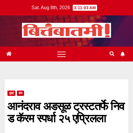
Skip
Sat. Aug 8th, 2026
3:11:03 AM
to
content
मुंबई
होम
आनंदराव अडसूळ ट्रस्टतर्फे निव
ड कॅरम स्पर्धा २५ एप्रिलला