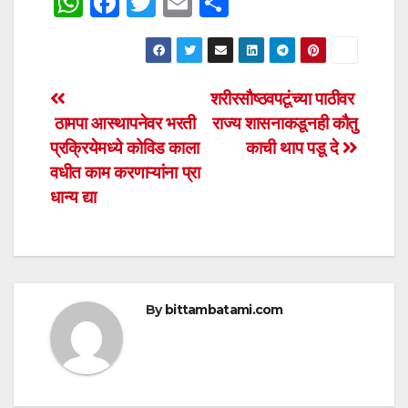
W
F
T
E
S
h
a
wi
m
h
at
c
tt
ail
ar
s
e
er
e
Post
शरीरसौष्ठवपटूंच्या पाठीवर
A
b
ठामपा आस्थापनेवर भरती
राज्य शासनाकडूनही कौतु
navigation
p
o
प्रक्रियेमध्ये कोविड काला
काची थाप पडू दे
p
o
वधीत काम करणाऱ्यांना प्रा
धान्य द्या
k
By
bittambatami.com