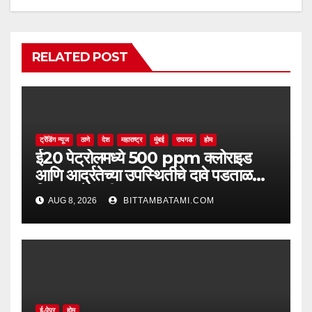
RELATED POST
ट्रेंडिंग न्यूज
ठाणे
देश
महाराष्ट्र
मुंबई
रायगड
होम
ई20 पेट्रोलमध्ये 500 ppm क्लोराइड
आणि आर्द्रतेच्या उपस्थितीचे दावे पडताळणीत
सिद्ध झाले नाहीत
AUG 8, 2026
BITTAMBATAMI.COM
ई-पेपर
होम