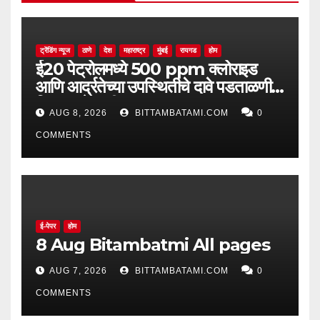
ट्रेंडिंग न्यूज
ठाणे
देश
महाराष्ट्र
मुंबई
रायगड
होम
ई20 पेट्रोलमध्ये 500 ppm क्लोराइड
आणि आर्द्रतेच्या उपस्थितीचे दावे पडताळणीत
सिद्ध झाले नाहीत
AUG 8, 2026
BITTAMBATAMI.COM
0
COMMENTS
ई-पेपर
होम
8 Aug Bitambatmi All pages
AUG 7, 2026
BITTAMBATAMI.COM
0
COMMENTS