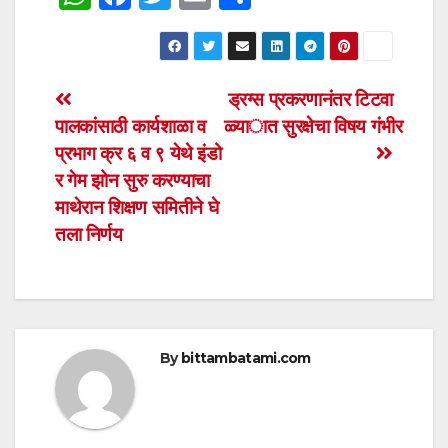
h
a
wi
m
h
at
c
tt
ail
ar
s
e
er
e
Post
ड्रग्स प्रकरणानंतर टिटवा
A
b
पालकांसाठी कार्यशाळा व
ळ्यात सुरक्षेचा विषय गंभीर
navigation
p
o
प्रभाग क्र ६ व ९ येथे इंडो
p
o
र गेम झोन सुरु करण्याचा
माथेरान शिक्षण समितीने घे
k
तला निर्णय
By
bittambatami.com