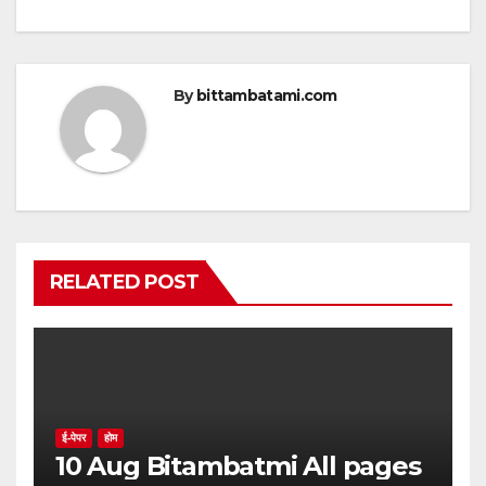
k
By
bittambatami.com
RELATED POST
ई-पेपर
होम
10 Aug Bitambatmi All pages