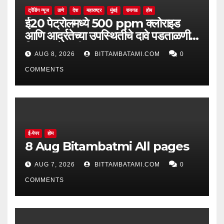
ट्रेंडिंग न्यूज
ठाणे
देश
महाराष्ट्र
मुंबई
रायगड
होम
ई20 पेट्रोलमध्ये 500 ppm क्लोराइड
आणि आर्द्रतेच्या उपस्थितीचे दावे पडताळणीत
सिद्ध झाले नाहीत
AUG 8, 2026
BITTAMBATAMI.COM
0
COMMENTS
ई-पेपर
होम
8 Aug Bitambatmi All pages
AUG 7, 2026
BITTAMBATAMI.COM
0
COMMENTS