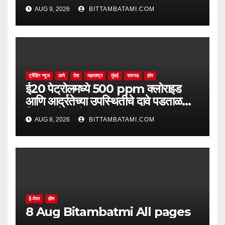
AUG 9, 2026
BITTAMBATAMI.COM
ट्रेंडिंग न्यूज
ठाणे
देश
महाराष्ट्र
मुंबई
रायगड
होम
ई20 पेट्रोलमध्ये 500 ppm क्लोराइड
आणि आर्द्रतेच्या उपस्थितीचे दावे पडताळणीत
सिद्ध झाले नाहीत
AUG 8, 2026
BITTAMBATAMI.COM
ई-पेपर
होम
8 Aug Bitambatmi All pages