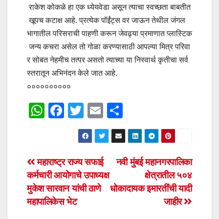
राकेश कोकळे हा एक ध्येयवेडा असून त्याचा स्वच्छता बाबतीत
खूपच कटाक्ष आहे. प्रत्येक पॉईंट्स वर जाऊन तेथील जंगल
भागातील परिसराची पाहणी करून जेवढ्या प्रमाणात प्लास्टिक
जन्य कचरा असेल तो गोळा करण्यासाठी आपल्या मित्र परिवा
र सोबत नेहमीच तत्पर असतो त्याच्या या निस्वार्थ कृतीचा सर्व
स्तरातून अभिनंदन केले जात आहे.
००००००००००
W
F
T
E
S
h
a
wi
m
h
at
c
tt
ail
ar
s
e
er
e
Post
महाराष्ट्र राज्य सफाई
नवी मुंबई महानगरपालिका
A
b
कर्मचारी आयोगाचे उपाध्यक्ष
क्षेत्रातील ५०४
navigation
p
o
मुकेश सारवान यांची ठाणे
धोकादायक इमारतींची यादी
p
o
महापालिकेस भेट
जाहीर