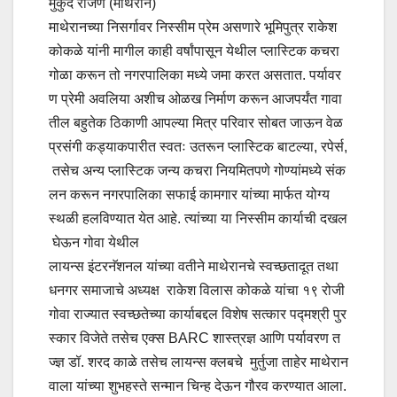
मुकुंद रांजणे (माथेरान)
माथेरानच्या निसर्गावर निस्सीम प्रेम असणारे भूमिपुत्र राकेश
कोकळे यांनी मागील काही वर्षांपासून येथील प्लास्टिक कचरा
गोळा करून तो नगरपालिका मध्ये जमा करत असतात. पर्यावर
ण प्रेमी अवलिया अशीच ओळख निर्माण करून आजपर्यंत गावा
तील बहुतेक ठिकाणी आपल्या मित्र परिवार सोबत जाऊन वेळ
प्रसंगी कड्याकपारीत स्वतः उतरून प्लास्टिक बाटल्या, रपेर्स,
तसेच अन्य प्लास्टिक जन्य कचरा नियमितपणे गोण्यांमध्ये संक
लन करून नगरपालिका सफाई कामगार यांच्या मार्फत योग्य
स्थळी हलविण्यात येत आहे. त्यांच्या या निस्सीम कार्याची दखल
घेऊन गोवा येथील
लायन्स इंटरनॅशनल यांच्या वतीने माथेरानचे स्वच्छतादूत तथा
धनगर समाजाचे अध्यक्ष राकेश विलास कोकळे यांचा १९ रोजी
गोवा राज्यात स्वच्छतेच्या कार्याबद्दल विशेष सत्कार पद्मश्री पुर
स्कार विजेते तसेच एक्स BARC शास्त्रज्ञ आणि पर्यावरण त
ज्ज्ञ डॉ. शरद काळे तसेच लायन्स क्लबचे मुर्तुजा ताहेर माथेरान
वाला यांच्या शुभहस्ते सन्मान चिन्ह देऊन गौरव करण्यात आला.