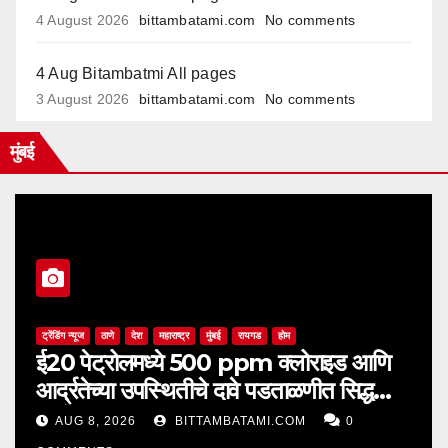
4 August 2026
bittambatami.com
No comments
4 Aug Bitambatmi All pages
3 August 2026
bittambatami.com
No comments
मुंबई
ट्रेंडिंग न्यूज
ठाणे
देश
महाराष्ट्र
मुंबई
रायगड
होम
ई20 पेट्रोलमध्ये 500 ppm क्लोराइड आणि
आर्द्रतेच्या उपस्थितीचे दावे पडताळणीत सिद्ध
झाले नाहीत
AUG 8, 2026
BITTAMBATAMI.COM
0