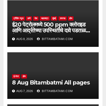
ट्रेंडिंग न्यूज
ठाणे
देश
महाराष्ट्र
मुंबई
रायगड
होम
ई20 पेट्रोलमध्ये 500 ppm क्लोराइड
आणि आर्द्रतेच्या उपस्थितीचे दावे पडताळणीत
सिद्ध झाले नाहीत
AUG 8, 2026
BITTAMBATAMI.COM
ई-पेपर
होम
8 Aug Bitambatmi All pages
AUG 7, 2026
BITTAMBATAMI.COM