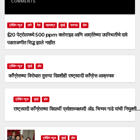
COMMENTS
ट्रेंडिंग न्यूज
ठाणे
देश
महाराष्ट्र
मुंबई
रायगड
होम
ई20 पेट्रोलमध्ये 500 ppm क्लोराइड आणि आर्द्रतेच्या उपस्थितीचे दावे
पडताळणीत सिद्ध झाले नाहीत
ट्रेंडिंग न्यूज
मुंबई
होम
काँग्रेसच्या विरोधात दुसऱ्या दिवशीही राष्ट्रवादी काँग्रेस आक्रमक
ट्रेंडिंग न्यूज
मुंबई
होम
राष्ट्रवादी काँग्रेसच्या विद्यार्थी प्रदेशाध्यक्षपदी ॲड. चिन्मय गाढे यांची नियुक्ती
ट्रेंडिंग न्यूज
मुंबई
होम