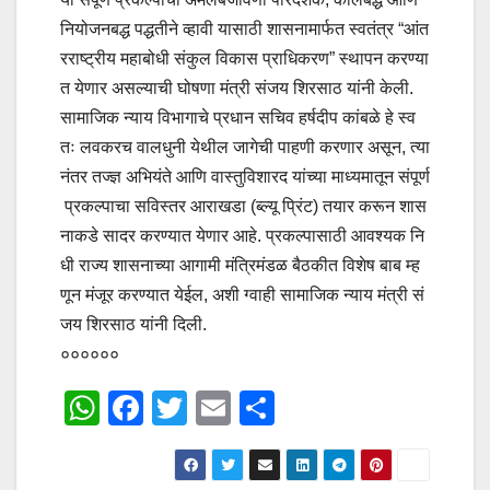
नियोजनबद्ध पद्धतीने व्हावी यासाठी शासनामार्फत स्वतंत्र “आंत
रराष्ट्रीय महाबोधी संकुल विकास प्राधिकरण” स्थापन करण्या
त येणार असल्याची घोषणा मंत्री संजय शिरसाठ यांनी केली.
सामाजिक न्याय विभागाचे प्रधान सचिव हर्षदीप कांबळे हे स्व
तः लवकरच वालधुनी येथील जागेची पाहणी करणार असून, त्या
नंतर तज्ज्ञ अभियंते आणि वास्तुविशारद यांच्या माध्यमातून संपूर्ण
प्रकल्पाचा सविस्तर आराखडा (ब्ल्यू प्रिंट) तयार करून शास
नाकडे सादर करण्यात येणार आहे. प्रकल्पासाठी आवश्यक नि
धी राज्य शासनाच्या आगामी मंत्रिमंडळ बैठकीत विशेष बाब म्ह
णून मंजूर करण्यात येईल, अशी ग्वाही सामाजिक न्याय मंत्री सं
जय शिरसाठ यांनी दिली.
००००००
W
F
T
E
S
h
a
wi
m
h
at
c
tt
ail
ar