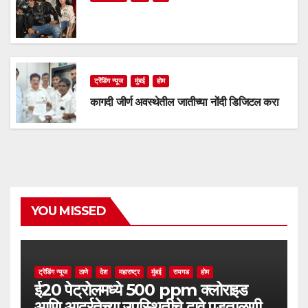
ट्रेंडिंग न्यूज
मुंबई
होम
कागदी जीर्ण अवस्थेतील जातीच्या नोंदी डिजिटल करा
YOU MISSED
ट्रेंडिंग न्यूज
ठाणे
देश
महाराष्ट्र
मुंबई
रायगड
होम
ई20 पेट्रोलमध्ये 500 ppm क्लोराइड
आणि आर्द्रतेच्या उपस्थितीचे दावे पडताळणीत