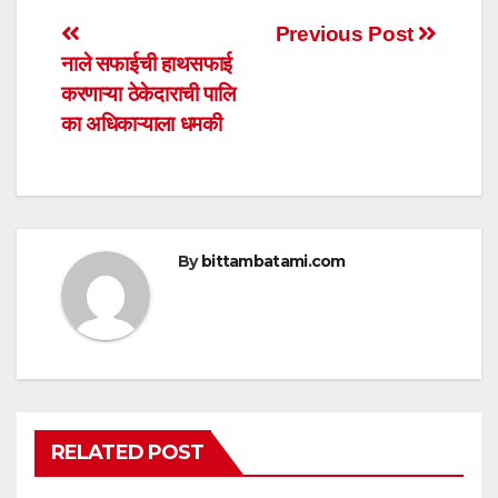
s
e
er
e
Post
Previous Post
A
b
नाले सफाईची हाथसफाई
navigation
p
o
करणाऱ्या ठेकेदाराची पालि
p
o
का अधिकाऱ्याला धमकी
k
By
bittambatami.com
RELATED POST