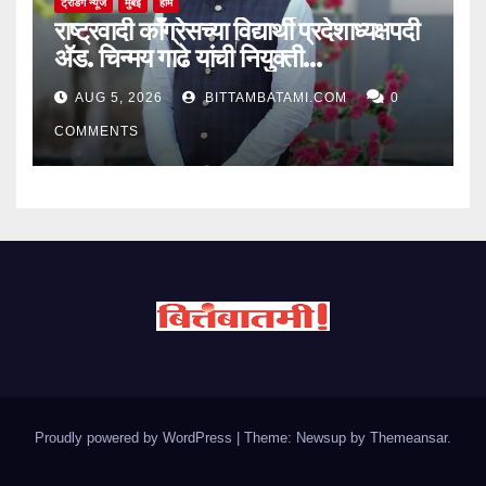
ट्रेंडिंग न्यूज
मुंबई
होम
राष्ट्रवादी काँग्रेसच्या विद्यार्थी प्रदेशाध्यक्षपदी
ॲड. चिन्मय गाढे यांची नियुक्ती…
AUG 5, 2026
BITTAMBATAMI.COM
0
COMMENTS
Proudly powered by WordPress
|
Theme: Newsup by
Themeansar
.