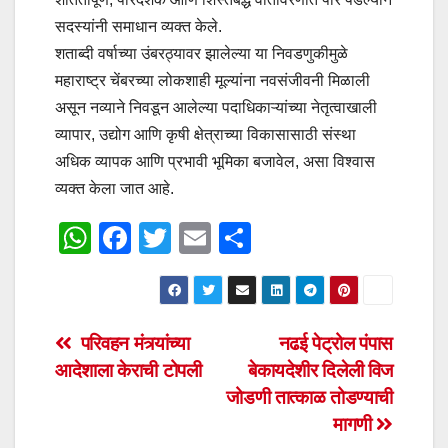
सदस्यांनी समाधान व्यक्त केले.
शताब्दी वर्षाच्या उंबरठ्यावर झालेल्या या निवडणुकीमुळे
महाराष्ट्र चेंबरच्या लोकशाही मूल्यांना नवसंजीवनी मिळाली
असून नव्याने निवडून आलेल्या पदाधिकाऱ्यांच्या नेतृत्वाखाली
व्यापार, उद्योग आणि कृषी क्षेत्राच्या विकासासाठी संस्था
अधिक व्यापक आणि प्रभावी भूमिका बजावेल, असा विश्वास
व्यक्त केला जात आहे.
W
F
T
E
S
h
a
wi
m
h
at
c
tt
ail
ar
s
e
er
e
Post
परिवहन मंत्र्यांच्या
नढई पेट्रोल पंपास
A
b
आदेशाला केराची टोपली
बेकायदेशीर दिलेली विज
navigation
p
o
जोडणी तात्काळ तोडण्याची
p
o
मागणी