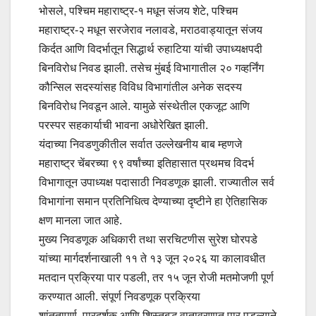
भोसले, पश्चिम महाराष्ट्र-१ मधून संजय शेटे, पश्चिम
महाराष्ट्र-२ मधून सरजेराव नलावडे, मराठवाड्यातून संजय
किर्दत आणि विदर्भातून सिद्धार्थ रुहाटिया यांची उपाध्यक्षपदी
बिनविरोध निवड झाली. तसेच मुंबई विभागातील २० गव्हर्निंग
कौन्सिल सदस्यांसह विविध विभागांतील अनेक सदस्य
बिनविरोध निवडून आले. यामुळे संस्थेतील एकजूट आणि
परस्पर सहकार्याची भावना अधोरेखित झाली.
यंदाच्या निवडणुकीतील सर्वात उल्लेखनीय बाब म्हणजे
महाराष्ट्र चेंबरच्या ९९ वर्षांच्या इतिहासात प्रथमच विदर्भ
विभागातून उपाध्यक्ष पदासाठी निवडणूक झाली. राज्यातील सर्व
विभागांना समान प्रतिनिधित्व देण्याच्या दृष्टीने हा ऐतिहासिक
क्षण मानला जात आहे.
मुख्य निवडणूक अधिकारी तथा सरचिटणीस सुरेश घोरपडे
यांच्या मार्गदर्शनाखाली ११ ते १३ जून २०२६ या कालावधीत
मतदान प्रक्रिया पार पडली, तर १५ जून रोजी मतमोजणी पूर्ण
करण्यात आली. संपूर्ण निवडणूक प्रक्रिया
शांततापूर्ण, पारदर्शक आणि शिस्तबद्ध वातावरणात पार पडल्याने