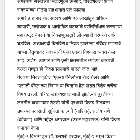
अग्रगण्य संस्थेच्या निवडणुका उत्साह, पारदर्शकता आणि
सदस्यांच्या मोठ्या सहभागात पार पडल्या.
सुमारे ७ हजार थेट सदस्य आणि २० लाखांहून अधिक
व्यापारी, उद्योजक व औद्योगिक घटकांचे प्रतिनिधित्व करणाऱ्या
महाराष्ट्र चेंबरने या निवडणुकांद्वारे लोकशाही परंपरेचे दर्शन
घडविले. अध्यक्षपदी बिनविरोध निवड झालेल्या रविंद्र माणगावे
यांच्या नेतृत्वावर सदस्यांनी पुन्हा एकदा विश्वास व्यक्त केला
आहे. उद्योग, व्यापार आणि कृषी क्षेत्रातील त्यांच्या कार्याची
दखल म्हणून ही निवड झाल्याचे मानले जात आहे.
यंदाच्या निवडणुकीत ‘एकता पॅनेल’च्या रोड रोलर आणि
‘प्रगती पॅनेल’च्या विमान या चिन्हांमधील लढत विशेष चर्चेचा
विषय ठरली. वरिष्ठ उपाध्यक्षपदासाठी झालेल्या चुरशीच्या
लढतीत करुणाकर शेट्टी यांनी प्रभावी विजय मिळवला.
उपाध्यक्षपदासाठी सुनिता फाल्गुने (नाशिक), संतोष राणे
(कोकण) आणि महेंद्र अगरवाल (उत्तर महाराष्ट्र) यांनी विजय
संपादन केला.
मुंबई-१ विभागातून डॉ. धनश्री हरदास, मुंबई-२ मधून किरण