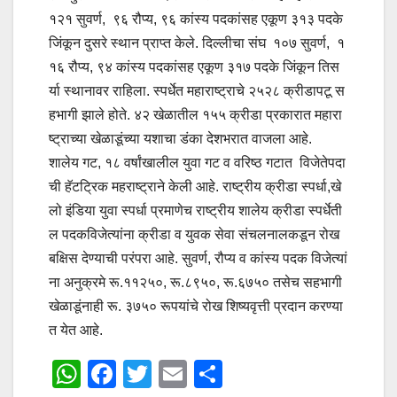
१२१ सुवर्ण, ९६ रौप्य, ९६ कांस्य पदकांसह एकूण ३१३ पदके
जिंकून दुसरे स्थान प्राप्त केले. दिल्लीचा संघ १०७ सुवर्ण, १
१६ रौप्य, ९४ कांस्य पदकांसह एकूण ३१७ पदके जिंकून तिस
र्या स्थानावर राहिला. स्पर्धेत महाराष्ट्राचे २५२८ क्रीडापटू स
हभागी झाले होते. ४२ खेळातील १५५ क्रीडा प्रकारात महारा
ष्ट्राच्या खेळाडूंच्या यशाचा डंका देशभरात वाजला आहे.
शालेय गट, १८ वर्षांखालील युवा गट व वरिष्ठ गटात विजेतेपदा
ची हॅटट्रिक महराष्ट्राने केली आहे. राष्ट्रीय क्रीडा स्पर्धा,खे
लो इंडिया युवा स्पर्धा प्रमाणेच राष्ट्रीय शालेय क्रीडा स्पर्धेती
ल पदकविजेत्यांना क्रीडा व युवक सेवा संचलनालकडून रोख
बक्षिस देण्याची परंपरा आहे. सुवर्ण, रौप्य व कांस्य पदक विजेत्यां
ना अनुक्रमे रू.११२५०, रू.८९५०, रू.६७५० तसेच सहभागी
खेळाडूंनाही रू. ३७५० रूपयांचे रोख शिष्यवृत्ती प्रदान करण्या
त येत आहे.
W
F
T
E
S