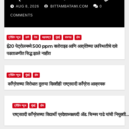
झाले नाहीत
AUG 8, 2026
BITTAMBATAMI.COM
0
COMMENTS
ट्रेंडिंग न्यूज
ठाणे
देश
महाराष्ट्र
मुंबई
रायगड
होम
ई20 पेट्रोलमध्ये 500 ppm क्लोराइड आणि आर्द्रतेच्या उपस्थितीचे दावे
पडताळणीत सिद्ध झाले नाहीत
ट्रेंडिंग न्यूज
मुंबई
होम
काँग्रेसच्या विरोधात दुसऱ्या दिवशीही राष्ट्रवादी काँग्रेस आक्रमक
ट्रेंडिंग न्यूज
मुंबई
होम
राष्ट्रवादी काँग्रेसच्या विद्यार्थी प्रदेशाध्यक्षपदी ॲड. चिन्मय गाढे यांची नियुक्ती