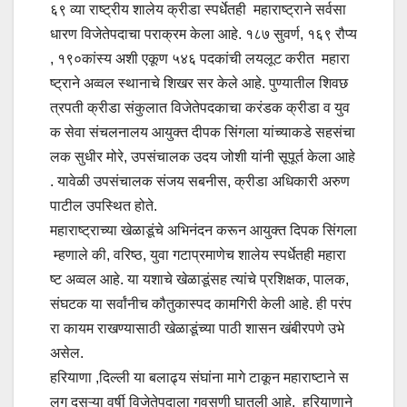
६९ व्या राष्ट्रीय शालेय क्रीडा स्पर्धेतही महाराष्ट्राने सर्वसा
धारण विजेतेपदाचा पराक्रम केला आहे. १८७ सुवर्ण, १६९ रौप्य
, १९०कांस्य अशी एकूण ५४६ पदकांची लयलूट करीत महारा
ष्ट्राने अव्वल स्थानाचे शिखर सर केले आहे. पुण्यातील शिवछ
त्रपती क्रीडा संकुलात विजेतेपदकाचा करंडक क्रीडा व युव
क सेवा संचलनालय आयुक्त दीपक सिंगला यांच्याकडे सहसंचा
लक सुधीर मोरे, उपसंचालक उदय जोशी यांनी सूपूर्त केला आहे
. यावेळी उपसंचालक संजय सबनीस, क्रीडा अधिकारी अरुण
पाटील उपस्थित होते.
महाराष्ट्राच्या खेळाडूंचे अभिनंदन करून आयुक्त दिपक सिंगला
म्हणाले की, वरिष्ठ, युवा गटाप्रमाणेच शालेय स्पर्धेतही महारा
ष्ट अव्वल आहे. या यशाचे खेळाडूंसह त्यांचे प्रशिक्षक, पालक,
संघटक या सर्वांनीच कौतुकास्पद कामगिरी केली आहे. ही परंप
रा कायम राखण्यासाठी खेळाडूंच्या पाठी शासन खंबीरपणे उभे
असेल.
हरियाणा ,दिल्ली या बलाढ्य संघांना मागे टाकून महाराष्टाने स
लग दुसऱ्या वर्षी विजेतेपदाला गवसणी घातली आहे. हरियाणाने