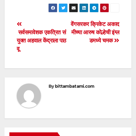
h
a
wi
m
h
at
c
tt
ail
ar
s
e
er
e
Post
वेंगसरकर क्रिकेट अकाद
A
b
सर्वसमावेशक एकत्रित सं
मीच्या आरुष कोल्हेची इंग्ल
navigation
p
o
युक्त अहवाल केंद्राला पाठ
डमध्ये चमक
p
o
वू
k
By
bittambatami.com