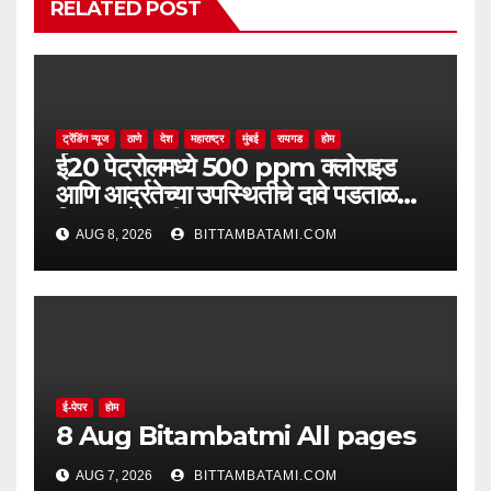
RELATED POST
ट्रेंडिंग न्यूज
ठाणे
देश
महाराष्ट्र
मुंबई
रायगड
होम
ई20 पेट्रोलमध्ये 500 ppm क्लोराइड
आणि आर्द्रतेच्या उपस्थितीचे दावे पडताळणीत
सिद्ध झाले नाहीत
AUG 8, 2026
BITTAMBATAMI.COM
ई-पेपर
होम
8 Aug Bitambatmi All pages
AUG 7, 2026
BITTAMBATAMI.COM